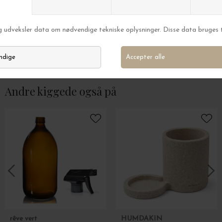
BUNGALOW
BUNGALOW
Paper Ball Ø:8, 3 stk., Candy
Gyldne Adventstal t
DKK 90,00
DKK 225,00
Andre kiggede også på
rêve vert
HUMDAKIN