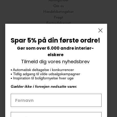
Åbningstider
Om os
Handelsbetingelser
Fragt
Fortrydelsesret
Bytte og Returnering
Spar 5% på din første ordre!
Gør som over 6.000 andre interiør-
Vores butik
elskere
Tilmeld dig vores nyhedsbrev
KAiKU ApS
▪️ Automatisk deltagelse i konkurrencer
Langdalsvej 46, bygning 7
▪️ Tidlig adgang til vilde udsalgskampagner
8220 Brabrand
▪️ Inspiration til boligfornyelse hver uge
info@kaiku.dk
Gælder ikke i forvejen nedsatte varer.
Tlf. 33 11 19 07
CVR-nr. 30715349
Åbn GDPR-popup