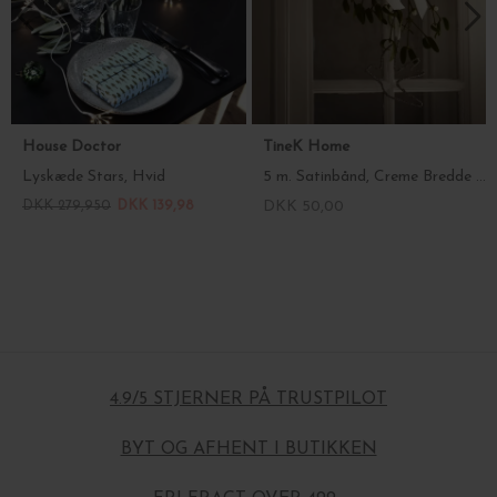
House Doctor
TineK Home
Lyskæde Stars, Hvid
5 m. Satinbånd, Creme Bredde 2,5 cm. - lav selv sløjfer
DKK 279,950
DKK 139,98
DKK 50,00
4.9/5 STJERNER PÅ TRUSTPILOT
BYT OG AFHENT I BUTIKKEN