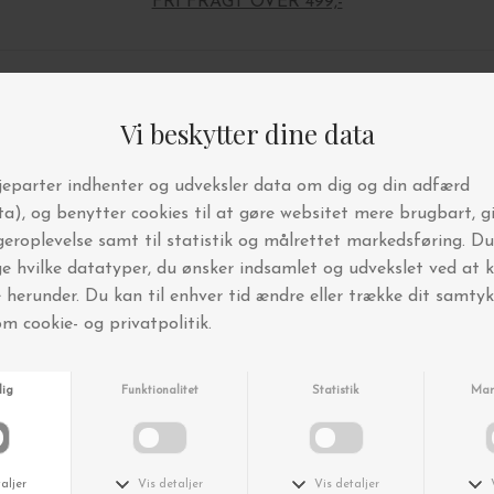
FRI FRAGT OVER 499,-
Andre købte også