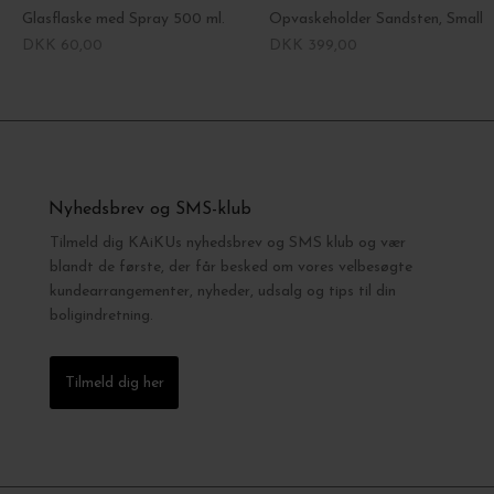
Glasflaske med Spray 500 ml.
Opvaskeholder Sandsten, Small
DKK 60,00
DKK 399,00
Nyhedsbrev og SMS-klub
Tilmeld dig KAiKUs nyhedsbrev og SMS klub og vær
blandt de første, der får besked om vores velbesøgte
kundearrangementer, nyheder, udsalg og tips til din
boligindretning.
Tilmeld dig her