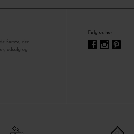
Følg os her
e første, der
r, udsalg og