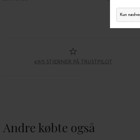
4.9/5 STJERNER PÅ TRUSTPILOT
Andre købte også