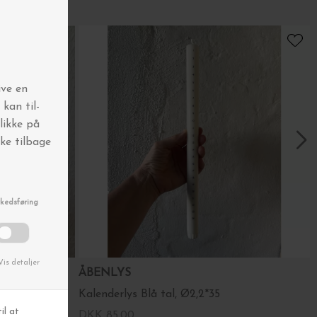
ÅBENLYS
Kalenderlys Blå tal, Ø2,2*35
DKK 85,00