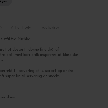
skyen
e?
Afhent selv
Fragtpriser
it stål fra Nichba
rettet dessert i denne fine skål af
rit stål med kort stilk inspireret af klassiske
le.
erfekt til servering af is, sorbet og andre
å super fin til servering af snacks.
.
emaskine.