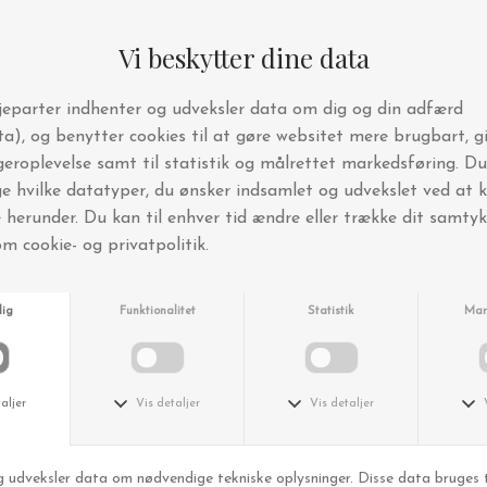
ÅBENLYS
 tal, Ø:7
Kalenderlys, Røde tal Ø5
DKK 199,00