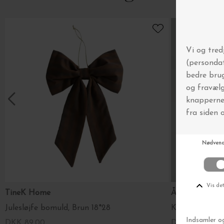
TineK Home
ÅBENLYS
Julesløjfe bomuld, Brun 18*28
Kalenderlys Blå
DKK 89,00
DKK 199,00