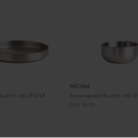
NICHBA
ustfrit stål, Ø:21*3.8
Serveringsskål Rustfrit stål, Ø:
DKK 99,00