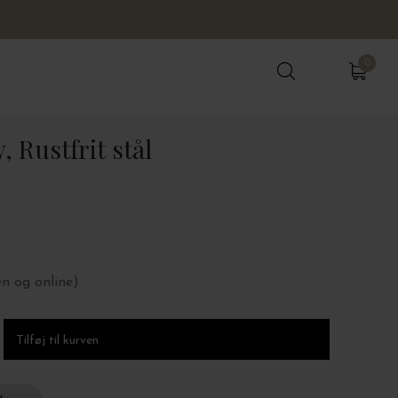
0
0
 Rustfrit stål
en og online)