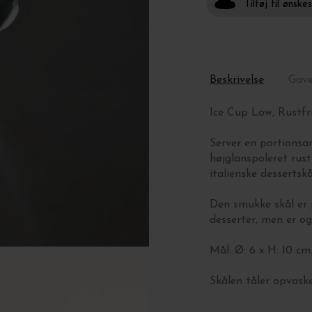
Tilføj til ønske
Beskrivelse
Gav
Ice Cup Low, Rustfr
Server en portionsan
højglanspoleret rustf
italienske dessertskå
Den smukke skål er p
desserter, men er ogs
Mål: Ø: 6 x H: 10 cm
Skålen tåler opvask