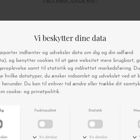
FRI FRAGT OVER 499,-
Andre købte også