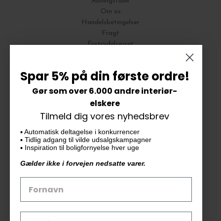
Åbningstider
Om os
Handelsbetingelser
Fragt
Fortrydelsesret
Bytte og Returnering
Spar 5% på din første ordre!
Gør som over 6.000 andre interiør-
Vores butik
elskere
Tilmeld dig vores nyhedsbrev
KAiKU ApS
▪️ Automatisk deltagelse i konkurrencer
Langdalsvej 46, bygning 7
▪️ Tidlig adgang til vilde udsalgskampagner
8220 Brabrand
▪️ Inspiration til boligfornyelse hver uge
info@kaiku.dk
Gælder ikke i forvejen nedsatte varer.
Tlf. 33 11 19 07
CVR-nr. 30715349
Åbn GDPR-popup