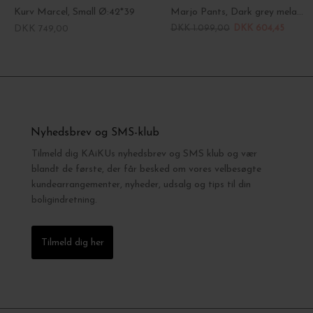
Kurv Marcel, Small Ø:42*39
Marjo Pants, Dark grey melange/Birch
DKK 749,00
DKK 1.099,00
DKK 604,45
Nyhedsbrev og SMS-klub
Tilmeld dig KAiKUs nyhedsbrev og SMS klub og vær
blandt de første, der får besked om vores velbesøgte
kundearrangementer, nyheder, udsalg og tips til din
boligindretning.
Tilmeld dig her