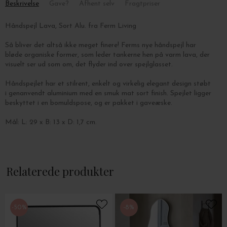
Beskrivelse
Gave?
Afhent selv
Fragtpriser
Håndspejl Lava, Sort Alu. fra Ferm Living
Så bliver det altså ikke meget finere!
Ferms nye håndspejl har
bløde organiske former, som leder tankerne hen på varm lava, der
visuelt ser ud som om, det flyder ind over spejlglasset.
Håndspejlet har et stilrent, enkelt og virkelig elegant design
støbt
i genanvendt aluminium med en smuk mat sort finish. Spejlet
ligger
beskyttet i en bomuldspose, og er pakket i gaveæske.
Mål: L: 29 x B: 13 x D: 1,7 cm.
Relaterede produkter
-50%
-8%