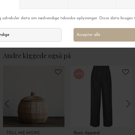
Ferm Living
Ferm Living
Spejl Shard, Full Size H:165 - Hent selv
Pond Mirror Large
DKK 3.399,00
DKK 2.499,00
Andre kiggede også på
-45%
TELL ME MORE
Basic Apparel