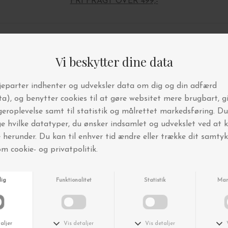
FRI FRAGT OVER 499,-
Andre købte også