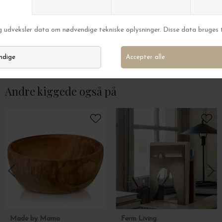
Ferm Living
Ferm Living
Host Cocktailglas, Klar 2 stk.
Host 4 stk. Likør
DKK 299,00
DKK 399,00
Andre kiggede også på
Made by Mama
Ferm Living