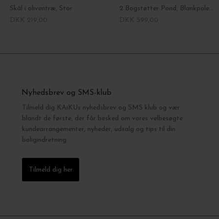
Skål i oliventræ, Stor
2 Bogstøtter Pond, Blankpoleret
DKK 219,00
DKK 599,00
Nyhedsbrev og SMS-klub
Tilmeld dig KAiKUs nyhedsbrev og SMS klub og vær
blandt de første, der får besked om vores velbesøgte
kundearrangementer, nyheder, udsalg og tips til din
boligindretning.
Tilmeld dig her