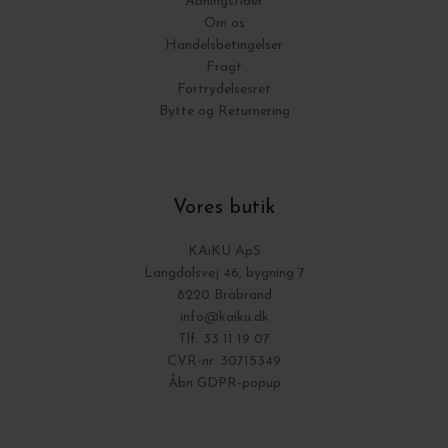
Åbningstider
Om os
Handelsbetingelser
Fragt
Fortrydelsesret
Bytte og Returnering
Vores butik
KAiKU ApS
Langdalsvej 46, bygning 7
8220 Brabrand
info@kaiku.dk
Tlf. 33 11 19 07
CVR-nr. 30715349
Åbn GDPR-popup