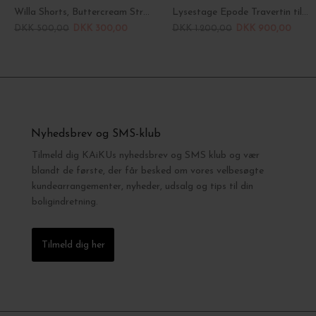
Willa Shorts, Buttercream Stripes
Lysestage Epode Travertin til 4 lys
DKK 500,00
DKK 300,00
DKK 1.200,00
DKK 900,00
Nyhedsbrev og SMS-klub
Tilmeld dig KAiKUs nyhedsbrev og SMS klub og vær
blandt de første, der får besked om vores velbesøgte
kundearrangementer, nyheder, udsalg og tips til din
boligindretning.
Tilmeld dig her