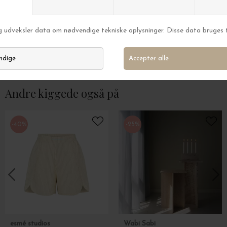
Ferm Living
Ferm Living
Cortivo Udendørs Solcellelampe, Rust
Ripple Transport
DKK 649,00
DKK 995,00
Andre kiggede også på
-40%
-25%
esmé studios
Wabi Sabi