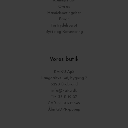
Åbningstider
Om os
Handelsbetingelser
Fragt
Fortrydelsesret
Bytte og Returnering
Vores butik
KAiKU ApS
Langdalsvej 46, bygning 7
8220 Brabrand
info@kaiku.dk
Tlf. 33 11 19 07
CVR-nr. 30715349
Åbn GDPR-popup