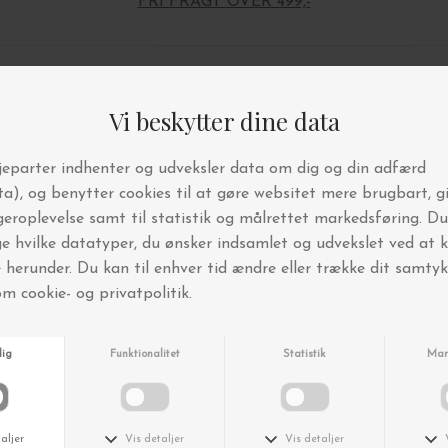
FRI FRAGT OVER 499,-
Andre købte også