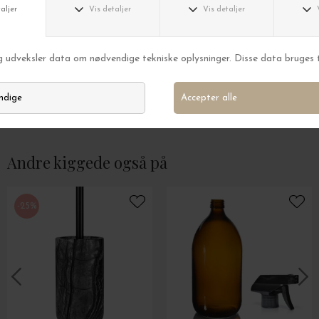
Readers Cph
Readers Cph
Læsebrille Helsingør, Dark Havana
Læsebrille Køben
DKK 399,00
DKK 399,00
Andre kiggede også på
-25%