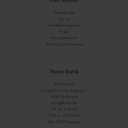
Om KAiKU
Åbningstider
Om os
Handelsbetingelser
Fragt
Fortrydelsesret
Bytte og Returnering
Vores butik
KAiKU ApS
Langdalsvej 46, bygning 7
8220 Brabrand
info@kaiku.dk
Tlf. 33 11 19 07
CVR-nr. 30715349
Åbn GDPR-popup