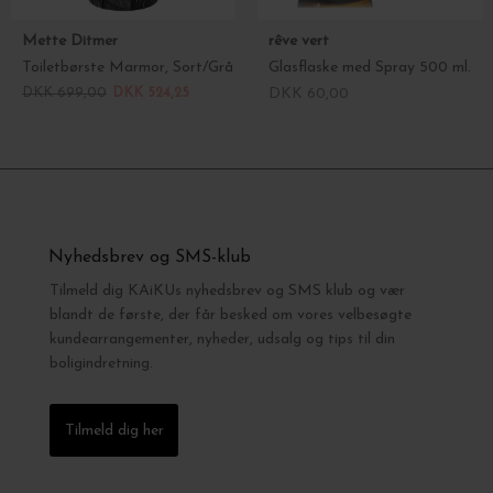
Mette Ditmer
rêve vert
Toiletbørste Marmor, Sort/Grå
Glasflaske med Spray 500 ml.
DKK 699,00
DKK 524,25
DKK 60,00
Nyhedsbrev og SMS-klub
Tilmeld dig KAiKUs nyhedsbrev og SMS klub og vær
blandt de første, der får besked om vores velbesøgte
kundearrangementer, nyheder, udsalg og tips til din
boligindretning.
Tilmeld dig her