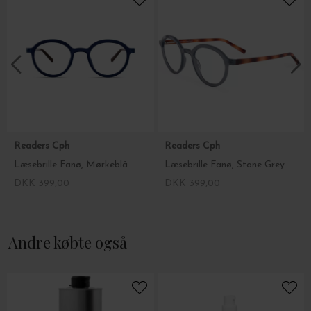
er forbundet med eksponering for blåt lys.
Læsebrillerne fås fra styrke 0 til +3 - Brillen uden styrke bruges
med fordel af alle med normalt syn, der ønsker at skåne øjnene
for skærmlys.
Vælg din styrke i drop down menuen.
Readers Cph
Readers Cph
Læsebrille Fanø, Mørkeblå
Læsebrille Fanø, Stone Grey
DKK 399,00
DKK 399,00
Andre købte også