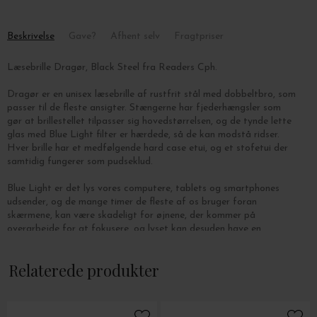
Beskrivelse
Gave?
Afhent selv
Fragtpriser
Læsebrille Dragør, Black Steel fra Readers Cph.
Dragør er en unisex læsebrille af rustfrit stål med dobbeltbro, som
passer til de fleste ansigter. Stængerne har fjederhængsler som
gør at brillestellet tilpasser sig hovedstørrelsen, og de tynde
lette
glas med Blue Light filter er hærdede, så de kan modstå ridser.
Hver brille har et medfølgende
hard case etui, og et stofetui der
samtidig fungerer som pudseklud.
Blue Light er det lys vores computere, tablets og smartphones
udsender, og de mange timer de fleste af os bruger foran
skærmene, kan være skadeligt for øjnene, der kommer på
overarbejde for at fokusere, og lyset kan desuden have en
negativ indvirkning på søvnkvaliteten.
Relaterede produkter
Glassene på Blue Light briller har et indbygget tyndt filter, som
filtrerer og skåner øjnene for ca. 25% af det blå lys, øjnene
udsættes for i løbet af dagen. Et Blue Light filter kan reducere
gener som f.eks. øjentræthed, hovedpine og andre symptomer, der