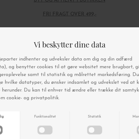
BYT OG AFHENT I BUTIKKEN
FRI FRAGT OVER 499,-
Andre købte også