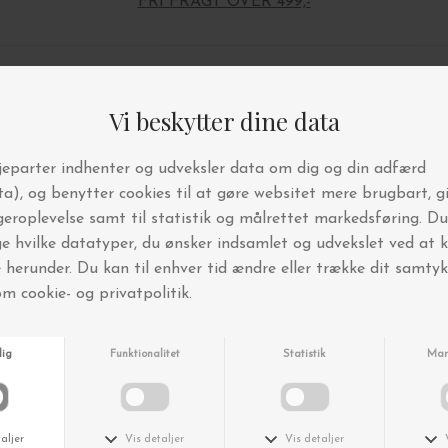
FRI FRAGT OVER 499,-
Andre købte også