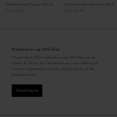
Glasflaske med Spray 500 ml.
Opvaskeholder Sandsten, Small
DKK 60,00
DKK 399,00
Nyhedsbrev og SMS-klub
Tilmeld dig KAiKUs nyhedsbrev og SMS klub og vær
blandt de første, der får besked om vores velbesøgte
kundearrangementer, nyheder, udsalg og tips til din
boligindretning.
Tilmeld dig her