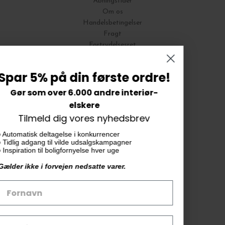
Åbningstider
Om os
Handelsbetingelser
Fragt
Fortrydelsesret
Bytte og Returnering
Spar 5% på din første ordre!
Gør som over 6.000 andre interiør-
Vores butik
elskere
Tilmeld dig vores nyhedsbrev
KAiKU ApS
▪️ Automatisk deltagelse i konkurrencer
Langdalsvej 46, bygning 7
▪️ Tidlig adgang til vilde udsalgskampagner
8220 Brabrand
▪️ Inspiration til boligfornyelse hver uge
info@kaiku.dk
Gælder ikke i forvejen nedsatte varer.
Tlf. 33 11 19 07
CVR-nr. 30715349
Åbn GDPR-popup