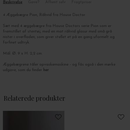
Beskrivelse
Gave?
Afhent selv
Fragtpriser
4 Æggebægre Pion, Råhvid fra House Doctor
Sæt med 4 æggebægre fra House Doctors serie Pion som er
fremstillet af stentøj, med en mat råhvid glasur med små grå
nister i overfladen, som giver stellet et på en gang uformelt og
forfinet udtryk.
Mål: Ø: 9 x H: 2,2 cm.
Æggebægrene tåler opvaskemaskine - og fås også i den mørke
udgave, som du finder
her
Relaterede produkter