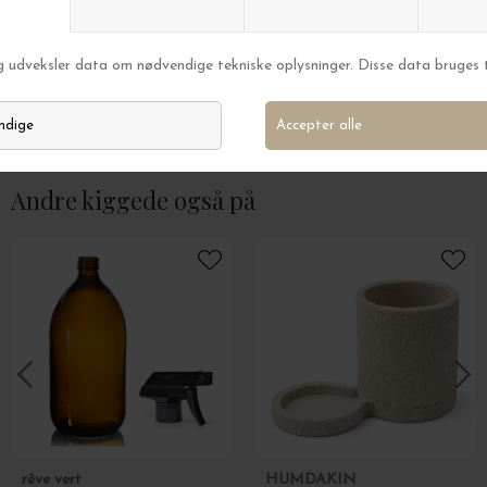
House Doctor
House Doctor
Servingsfad Pion, Sort/Brun L:38
Serveringsfad Pion
DKK 329,00
DKK 229,00
Andre kiggede også på
rêve vert
HUMDAKIN