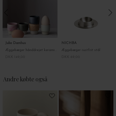
Julie Damhus
NICHBA
Æggebæger hånddrejet keramik Oda - fl. farver
Æggebæger rustfrit stål
DKK 149,00
DKK 69,00
Andre købte også