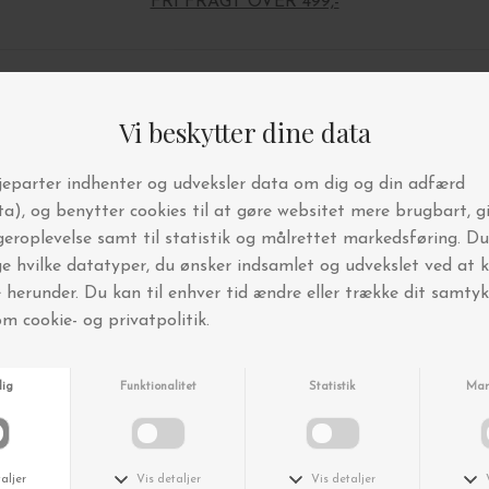
FRI FRAGT OVER 499,-
Andre købte også