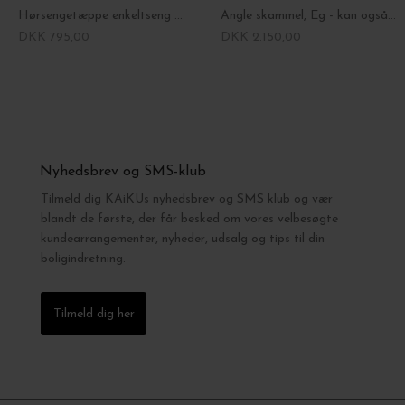
Hørsengetæppe enkeltseng Mørkegrå 150*260
Angle skammel, Eg - kan også anvendes til sengebord
DKK 795,00
DKK 2.150,00
Nyhedsbrev og SMS-klub
Tilmeld dig KAiKUs nyhedsbrev og SMS klub og vær
blandt de første, der får besked om vores velbesøgte
kundearrangementer, nyheder, udsalg og tips til din
boligindretning.
Tilmeld dig her