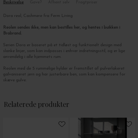
Beskrivelse
Gave?
Afhent selv
Fragtpriser
Dora reol, Cashmere fra Ferm Living
Reolen sendes ikke, men kan bestilles her, og hentes i buikken i
Brabrand.
Serien Dora er baseret på et tidløst og funktionelt design med
slanke linjer, som kan indpasses i enhver indretningsstil, og er lige
anvendelig i alle hjemmets rum.
Reolen med de 5 rummelige hylder er fremstillet af pulverlakeret
galvaniseret jern og har justerbare ben, som kan kompensere for
skæve gulve.
Mål: B: 82 x H: 105.8 x D: 27 cm.
Relaterede produkter
Se også reolen i sort
her