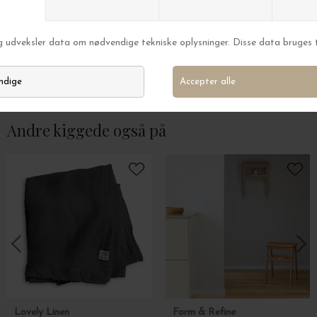
Ferm Living
Ferm Living
Dora Badeværelseshylde, Cashmere
Dora reol, Sort - 
DKK 399,00
DKK 2.499,00
Andre kiggede også på
Lovely Linen
Form & Refine