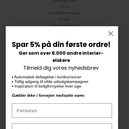
Åbningstider
Om os
Handelsbetingelser
Fragt
Fortrydelsesret
Bytte og Returnering
Spar 5% på din første ordre!
Gør som over 6.000 andre interiør-
Vores butik
elskere
Tilmeld dig vores nyhedsbrev
KAiKU ApS
▪️ Automatisk deltagelse i konkurrencer
Langdalsvej 46, bygning 7
▪️ Tidlig adgang til vilde udsalgskampagner
8220 Brabrand
▪️ Inspiration til boligfornyelse hver uge
info@kaiku.dk
Gælder ikke i forvejen nedsatte varer.
Tlf. 33 11 19 07
CVR-nr. 30715349
Åbn GDPR-popup