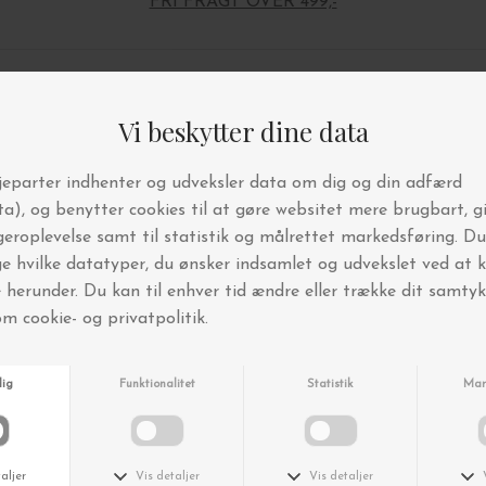
FRI FRAGT OVER 499,-
Andre købte også