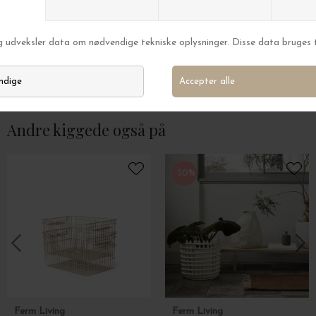
Ferm Living
Ferm Living
Falda Smocksyet Pude, Undyed 50*50
Bellure Centrepiec
DKK 549,00
DKK 899,00
Andre kiggede også på
-50%
Ferm Living
Ferm Living