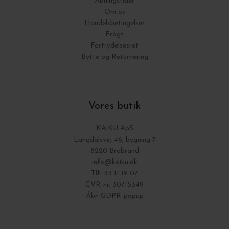
Åbningstider
Om os
Handelsbetingelser
Fragt
Fortrydelsesret
Bytte og Returnering
Vores butik
KAiKU ApS
Langdalsvej 46, bygning 7
8220 Brabrand
info@kaiku.dk
Tlf. 33 11 19 07
CVR-nr. 30715349
Åbn GDPR-popup