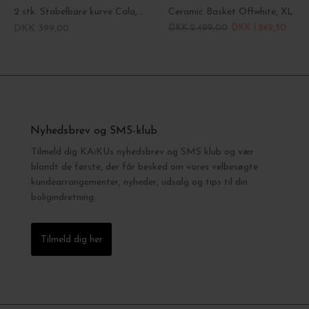
2 stk. Stabelbare kurve Cala, Cashmere
Ceramic Basket Offwhite, XL
DKK 399,00
DKK 2.499,00
DKK 1.249,50
Nyhedsbrev og SMS-klub
Tilmeld dig KAiKUs nyhedsbrev og SMS klub og vær
blandt de første, der får besked om vores velbesøgte
kundearrangementer, nyheder, udsalg og tips til din
boligindretning.
Tilmeld dig her