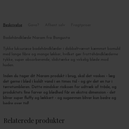
Beskrivelse
Gave?
Afhent selv
Fragtpriser
Badehåndklæde Naram fra Bongusta
Tykke luksuriøse badehåndklæder i dobbeltvævet kæmmet bomuld
med lange fibre og mange løkker, hvilket gør f
rottéhåndklæderne
tykke,
super absorberende, slidstærke og virkelig bløde mod
huden.
Inden du tager dit Naram produkt i brug, skal det vaskes - læg
det gerne i blød i koldt vand i en times tid - og giv det en tur i
tørretumbleren. Dette mindsker risikoen for udtræk af tråde, og
produktets fine farver og blødhed får en ekstra dimension - det
bliver super fluffy og lækkert - og sugeevnen bliver kun bedre og
bedre over tid!
Vedligeholdelse: Eventuelle lange tråde/loops i håndklædet skal du
Relaterede produkter
ikke trække i, da det vil lave striber i vævningen - klip dem blot af
med en saks. De enkelte loops er hæftet på bagsiden, så