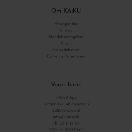
Om KAiKU
Åbningstider
Om os
Handelsbetingelser
Fragt
Fortrydelsesret
Bytte og Returnering
Vores butik
KAiKU ApS
Langdalsvej 46, bygning 7
8220 Brabrand
info@kaiku.dk
Tlf. 33 11 19 07
CVR-nr. 30715349