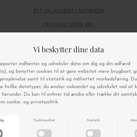
BYT OG AFHENT I BUTIKKEN
FRI FRAGT OVER 499,-
Andre købte også