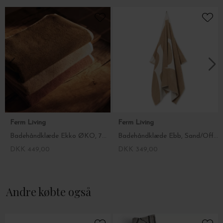
afklipning får ikke vævningen til at 'løbe'.
Mål: 70 x 140 cm.
Vælg farve i drop down menuen.
Ferm Living
Ferm Living
Badehåndklæde Ekko ØKO, 70*140 - Fl. farver
Badehåndklæde Ebb, Sand/Off-White 70*140
DKK 449,00
DKK 349,00
Andre købte også