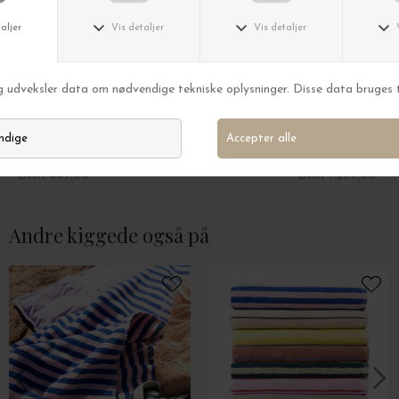
Bongusta
Bongusta
Weekendtaske Naram, Fl. farver
Badekåbe Naram,
DKK 449,00
DKK 1.299,00
Andre kiggede også på