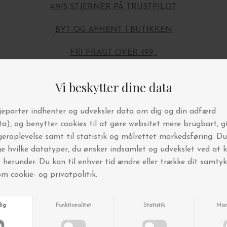
4.9/5 STJERNER PÅ TRUSTPILOT
BYT OG AFHENT I BUTIKKEN
FRI FRAGT OVER 499,-
Andre købte også