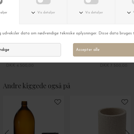
Form & Refine
Form & Refine
Væghylde Taper Shelve
A Line Slagbænk eg
DKK 4.500,00
DKK 7.500,00
Andre kiggede også på