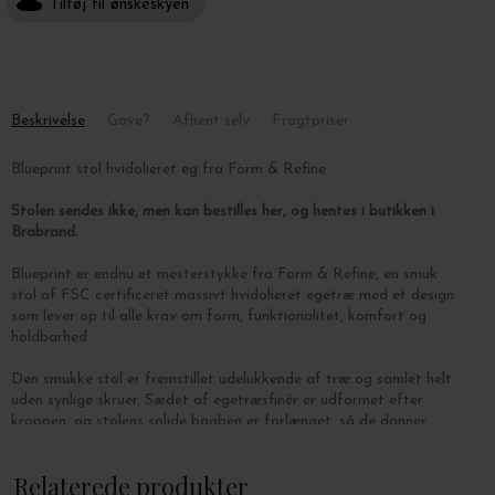
Tilføj til ønskeskyen
Beskrivelse
Gave?
Afhent selv
Fragtpriser
Blueprint stol hvidolieret eg fra Form & Refine
Stolen sendes ikke, men kan bestilles her, og hentes i butikken i
Brabrand.
Blueprint er endnu et mesterstykke fra Form & Refine, en smuk
stol af
FSC certificeret
massivt hvidolieret egetræ med et design
som lever op til alle krav om form, funktionalitet, komfort og
holdbarhed.
Den smukke stol er fremstillet
udelukkende af træ og samlet helt
uden synlige skruer. Sædet af egetræsfinér er udformet efter
kroppen, og stolens solide bagben er forlænget, så de danner
støtte for det elegante ryglæn af ét stykke massivt træ, som er
dampbøjet både forfra og bagfra.
Relaterede produkter