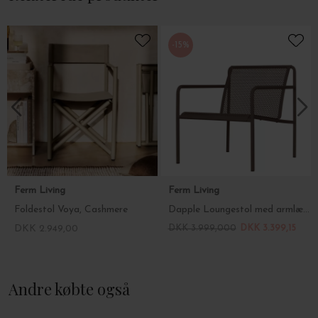
En yderligere praktisk og vigtig detalje er, at du kan stable helt
op til 5 stole.
-15%
Stolen er ikke bare enkel og elegant, den er også virkelig god at
sidde i - kom gerne forbi butikken og test siddekomforten.
Mål: B: 48,5 x D: 45,5 x H: 75,5 cm.
Siddehøjde: 45 cm.
Ferm Living
Ferm Living
Foldestol Voya, Cashmere
Dapple Loungestol med armlæn, Dark Chocolate
DKK 2.949,00
DKK 3.999,000
DKK 3.399,15
Andre købte også