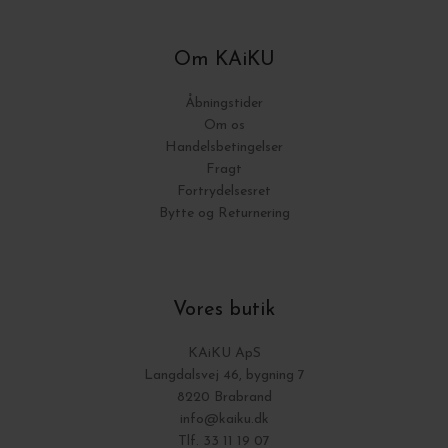
Om KAiKU
Åbningstider
Om os
Handelsbetingelser
Fragt
Fortrydelsesret
Bytte og Returnering
Vores butik
KAiKU ApS
Langdalsvej 46, bygning 7
8220 Brabrand
info@kaiku.dk
Tlf. 33 11 19 07