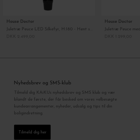
House Doctor
House Doctor
Juletræ Peuce LED Silkefyr, H:180 - Hent selv
Juletræ Peuce med
DKK 2.499,00
DKK 1.299,00
Nyhedsbrev og SMS-klub
Tilmeld dig KAiKUs nyhedsbrev og SMS klub og vær
blandt de første, der får besked om vores velbesøgte
kundearrangementer, nyheder, udsalg og tips til din
boligindretning.
Tilmeld dig her