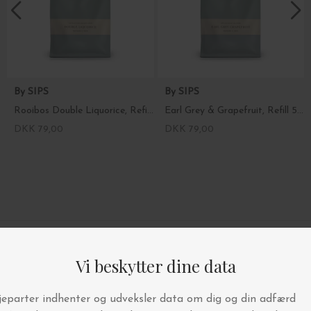
By SIPS
By SIPS
Rooibos Double Liquorice, Refill 50g.
Earl Grey & Grapefruit, Refill 50g.
DKK 79,00
DKK 79,00
4.9/5 STJERNER PÅ TRUSTPILOT
BYT OG AFHENT I BUTIKKEN