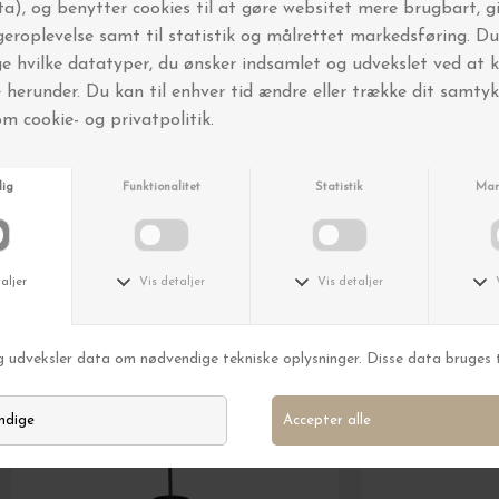
FRI FRAGT OVER 499,-
Andre købte også