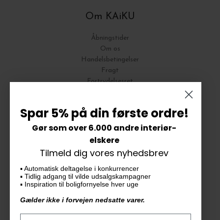
Om KAiKU
Åbningstider
Om os
Handelsbetingelser
Fragt
Fortrydelsesret
Bytte og Returnering
Spar 5% på din første ordre!
Gør som over 6.000 andre interiør-
Vores butik
elskere
Tilmeld dig vores nyhedsbrev
KAiKU ApS
▪️ Automatisk deltagelse i konkurrencer
Langdalsvej 46, bygning 7
▪️ Tidlig adgang til vilde udsalgskampagner
8220 Brabrand
▪️ Inspiration til boligfornyelse hver uge
info@kaiku.dk
Gælder ikke i forvejen nedsatte varer.
Tlf. 33 11 19 07
CVR-nr. 30715349