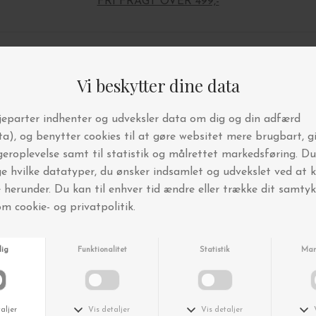
FRI FRAGT OVER 499,-
Andre købte også