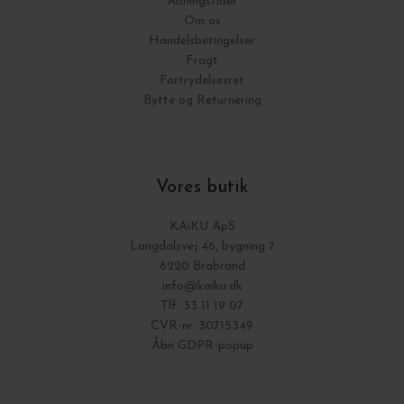
Åbningstider
Om os
Handelsbetingelser
Fragt
Fortrydelsesret
Bytte og Returnering
Vores butik
KAiKU ApS
Langdalsvej 46, bygning 7
8220 Brabrand
info@kaiku.dk
Tlf. 33 11 19 07
CVR-nr. 30715349
Åbn GDPR-popup