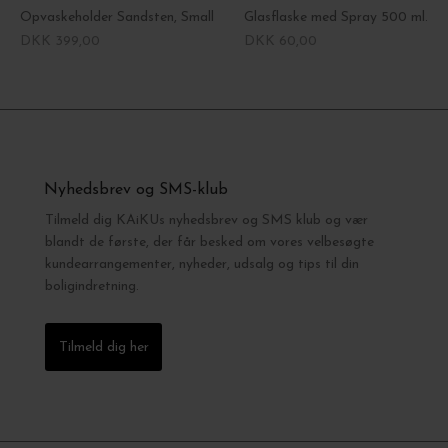
Opvaskeholder Sandsten, Small
Glasflaske med Spray 500 ml.
DKK 399,00
DKK 60,00
Nyhedsbrev og SMS-klub
Tilmeld dig KAiKUs nyhedsbrev og SMS klub og vær
blandt de første, der får besked om vores velbesøgte
kundearrangementer, nyheder, udsalg og tips til din
boligindretning.
Tilmeld dig her