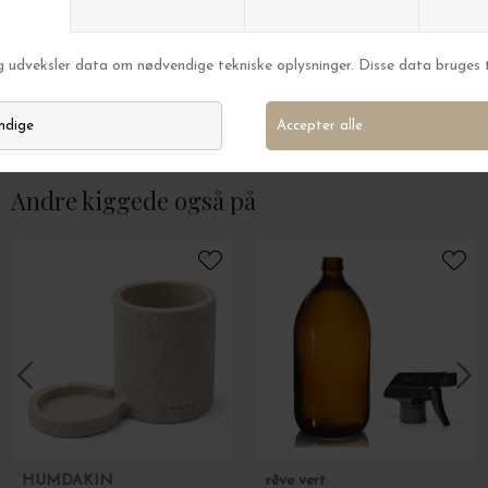
HK living
HK living
Kommode Cream - Hent selv
Reol Acrylic Cabin
DKK 12.500,00
DKK 9.850,00
Andre kiggede også på
HUMDAKIN
rêve vert