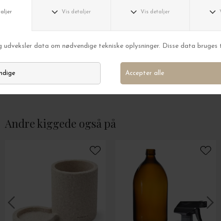
Skargaarden
Skargaarden
Loungebord Djuro, Ø:79*38
Loungebord Djuro
DKK 5.100,00
DKK 2.700,00
Andre kiggede også på