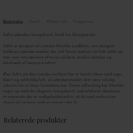
Beskrivelse
Gave?
Afhent selv
Fragtpriser
Saltö udendørs loungebord, Small fra Skargaarden
Saltö er designet af svenske Matilda Lindblom, som designer
holdbare udendørsmøbler der ved første øjekast ser helt enkle ud,
men som ved nærmere eftersyn afslører smukke detaljer og
håndværk af højeste kvalitet.
Øen Saltö på den svenske vestkyst har et barskt klima med regn,
blæst og saltholdig luft, så udendørsmøbler skal være virkelig
robuste for at klare forholdene her. Denne udfordring har Matilda
taget op med det elegante loungebord i pulverlakeret aluminium -
et materiale der er vedligeholdelsesfrit, så du med sindsro kan
slappe af og bare nyde en pause i det fri.
Mål: Ø: 56,5 x H: 42 cm.
Relaterede produkter
Vælg farve i drop down menuen.