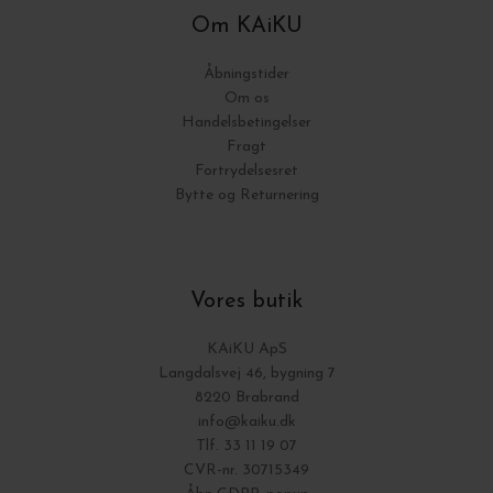
Om KAiKU
Åbningstider
Om os
Handelsbetingelser
Fragt
Fortrydelsesret
Bytte og Returnering
Vores butik
KAiKU ApS
Langdalsvej 46, bygning 7
8220 Brabrand
info@kaiku.dk
Tlf. 33 11 19 07
CVR-nr. 30715349