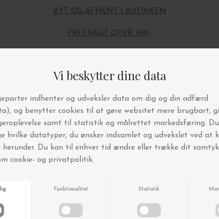
BYT OG AFHENT I BUTIKKEN
FRI FRAGT OVER 499,-
Andre købte også