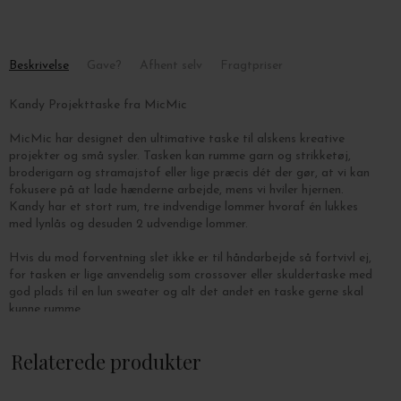
Beskrivelse
Gave?
Afhent selv
Fragtpriser
Kandy Projekttaske fra MicMic
MicMic har designet den ultimative taske til alskens kreative
projekter og små sysler. Tasken kan rumme garn og strikketøj,
broderigarn og stramajstof eller lige præcis dét der gør, at vi kan
fokusere på at lade hænderne arbejde, mens vi hviler hjernen.
Kandy har et stort rum, tre indvendige lommer hvoraf én lukkes
med lynlås og desuden 2 udvendige lommer.
Hvis du mod forventning slet ikke er til håndarbejde så fortvivl ej,
for tasken er lige anvendelig som crossover eller skuldertaske med
god plads til en lun sweater og alt det andet en taske gerne skal
kunne rumme.
Kandy er håndsyet i Addis Abeba på et lille værksted ejet af to
Relaterede produkter
etiopiske søstre, som har stort fokus på socialt ansvar. Her
ansætter de hovedsageligt uuddannede, sårbare kvinder, som
aflønnes langt over gennemsnittet i industrien, hvilket gør dem i