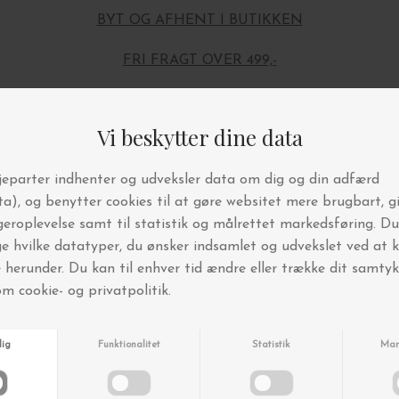
BYT OG AFHENT I BUTIKKEN
FRI FRAGT OVER 499,-
Andre købte også