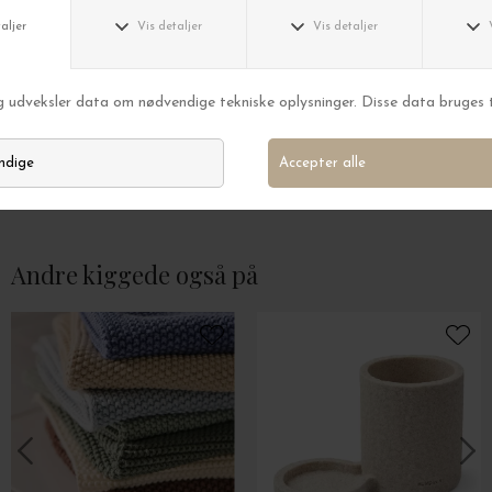
MicMic
MicMic
Siem Bæltetaske XL, Sand
Siem bæltetaske X
DKK 949,00
DKK 949,00
Andre kiggede også på