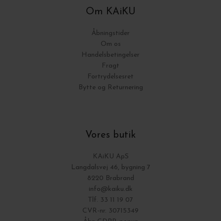
Om KAiKU
Åbningstider
Om os
Handelsbetingelser
Fragt
Fortrydelsesret
Bytte og Returnering
Vores butik
KAiKU ApS
Langdalsvej 46, bygning 7
8220 Brabrand
info@kaiku.dk
Tlf. 33 11 19 07
CVR-nr. 30715349