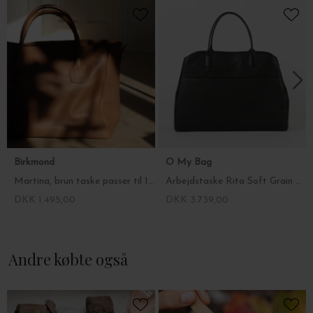
stand til at leve et anstændigt liv. Desuden går 1% af værkstedets
varesalg til Zewdity Meshesha Charity - en hjælpeorganisation
for børn der lever i ekstrem fattigdom.
Tasken er syet af nøje udvalgte etiopiske huder, og skindets finish
udføres med voks og ikke med dækkende pigmenter, maling eller
toplakker, som ofte bruges på skind af lavere kvalitet. Derfor vil
overflade og udseende ændre sig med tiden, og det er helt
naturligt, at tasken får mærker og patina, når du bruger den - det
er med til at gøre netop din taske helt unik.
Mål: B: 31,5 x H: 33 cm.
Birkmond
O My Bag
Martina, brun taske passer til 13-16 tommer computer
Arbejdstaske Rita Soft Grain Leather, Black
DKK 1.495,00
DKK 3.739,00
Andre købte også