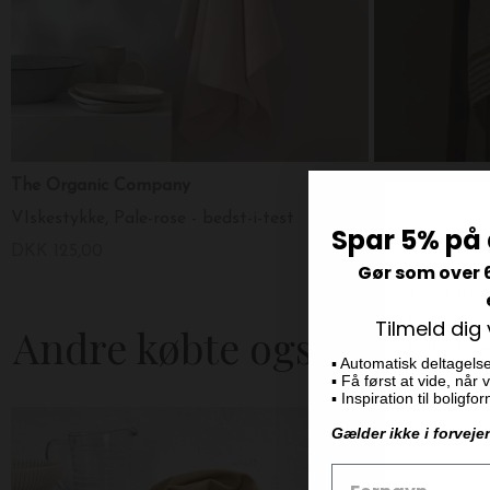
The Organic Company
do.design
VIskestykke, Pale-rose - bedst-i-test
Viskestykke 1
Spar 5% på 
DKK 125,00
DKK 159,00
Gør som over 
Tilmeld dig
Andre købte også
▪️ Automatisk deltagels
▪️ Få først at vide, når
▪️ Inspiration til boligf
Gælder ikke i forveje