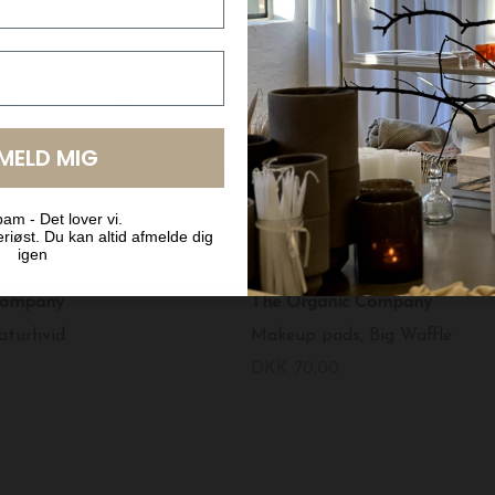
LMELD MIG
am - Det lover vi.
riøst. Du kan altid afmelde dig
igen
 Company
The Organic Company
aturhvid
Makeup pads, Big Waffle
DKK 70,00