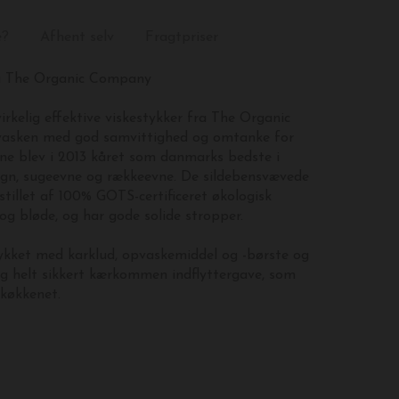
e?
Afhent selv
Fragtpriser
ra The Organic Company
rkelig effektive viskestykker fra The Organic
asken med god samvittighed og omtanke for
rne blev i 2013 kåret som danmarks bedste i
sign, sugeevne og rækkeevne. De sildebensvævede
stillet af 100% GOTS-certificeret økologisk
og bløde, og har gode solide stropper.
kket med karklud, opvaskemiddel og -børste og
og helt sikkert kærkommen indflyttergave, som
 køkkenet.