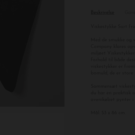
Beskrivelse
Gav
Viskestykke Sort f
Med de smukke og vi
Company klares opv
miljøet Viskestykke
forhold til både de
viskestykker er frem
bomuld, de er store 
Sammensæt viskesty
du har en praktisk 
ovenikøbet pynter i
Mål: 53 x 86 cm.