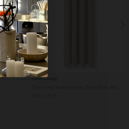
Ferm Living
Chambray badeforhæng, Sand 100% øko.
DKK 679,00