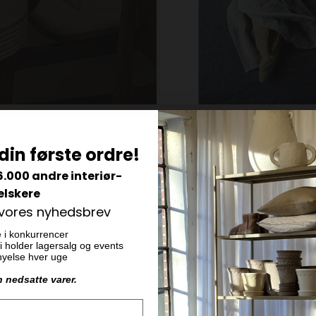
Lovely Linen
00% Hør, Vælg farve
Hør viskestykke 45x70 cm. væl
din første ordre!
DKK 125,00
6.000 andre interiør-
elskere
 vores nyhedsbrev
e i konkurrencer
 vi holder lagersalg og events
ornyelse hver uge
n nedsatte varer.