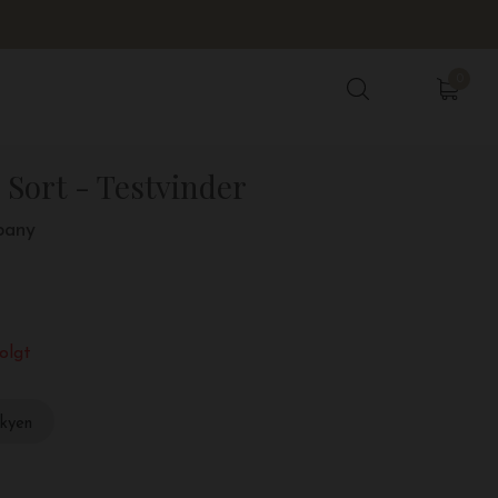
0
0
 Sort - Testvinder
pany
olgt
skyen