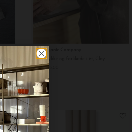
The Organic Company
g farve
Viskestykke og forklæde i ét, Clay
DKK 295,00