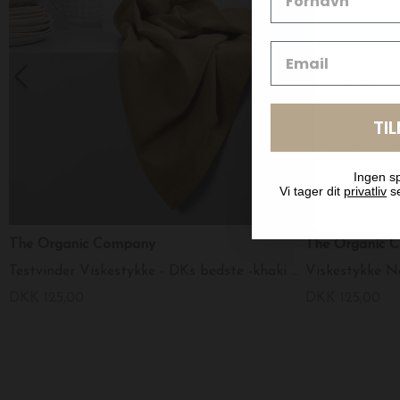
TI
Ingen sp
Vi tager dit
privatliv
se
The Organic Company
The Organic
Testvinder Viskestykke - DKs bedste -khaki - testvinder 2 gange!
Viskestykke N
DKK 125,00
DKK 125,00