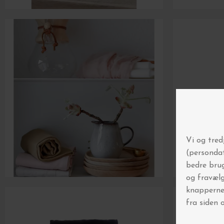
Spar 5% på 
Gør som over 
Tilmeld di
▪️ Automatisk deltagels
▪️ Få først at vide, når
▪️ Inspiration til boligf