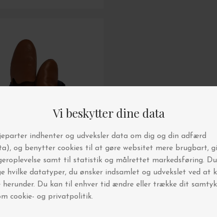
din første ordre!
6.000 andre interiør-
elskere
g vores nyhedsbrev
e i konkurrencer
 vi holder lagersalg og events
ornyelse hver uge