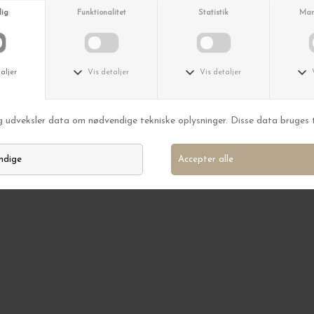
n nedsatte varer.
MELD MIG
am - Det lover vi.
riøst. Du kan altid afmelde dig
igen