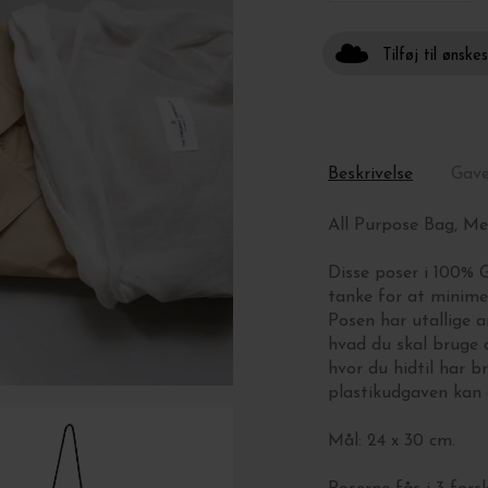
Tilføj til ønske
Beskrivelse
Gav
All Purpose Bag, M
Disse poser i 100% 
tanke for at minim
Posen har utallige a
hvad du skal bruge d
hvor du hidtil har b
plastikudgaven kan e
Mål: 24 x 30 cm.