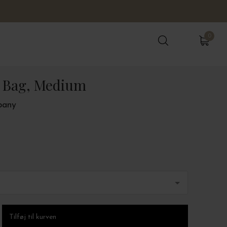
0
0
e Bag, Medium
pany