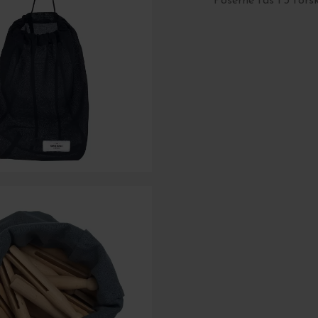
Poserne fås i 3 fors