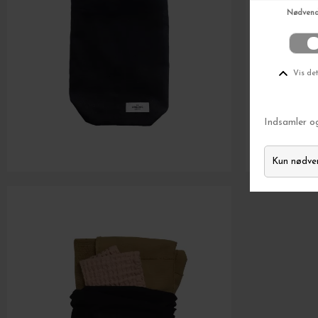
Gælder ikke i forveje
TIL
Ingen sp
Vi tager dit
privatliv
se