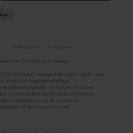
skyen
e?
Afhent selv
Fragtpriser
edium fra The Organic Company
GOTS-certificeret økologisk bomuld er skabt med
ere brugen af engangsemballage.
nvendelsesmuligheder - hvis du er i tvivl om
en til, skal du blot tænke på de situationer,
rugt en plasticpose, og så overveje om
rstattes af den fine pose i stof.