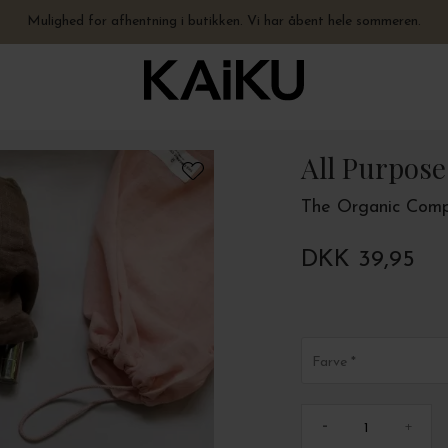
Fysisk butik åben hele sommeren - hverdage 10-17.30 + lørdage 10-15
Hurtig levering – vi sender på 0-1 hverdage. Åbent hele sommeren.
Mulighed for afhentning i butikken. Vi har åbent hele sommeren.
Gratis levering til pakkeshop ved køb over 499,-
All Purpos
The Organic Com
DKK 39,95
Farve
-
+