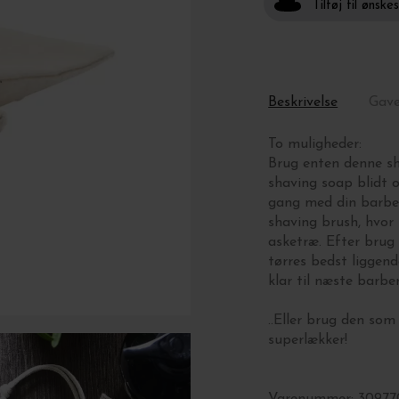
Tilføj til ønske
Beskrivelse
Gav
To muligheder:
Brug enten denne sha
shaving soap blidt o
gang med din barber
shaving brush, hvor 
asketræ. Efter brug
tørres bedst liggend
klar til næste barber
..Eller brug den so
superlækker!