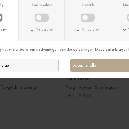
Trine Tuxen
 Forgyldt messing
Ring Hayden, Sterlingsølv
DKK 1.275,00