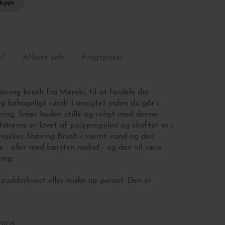
skyen
e?
Afhent selv
Fragtpriser
ving brush fra Meraki, til at fordele din
g behageligt rundt i ansigtet inden du går i
ing. Smør huden stille og roligt med denne
hårerne er lavet af polypropylen og skaftet er i
 vaskes Shaving Brush i varmt vand og den
e - eller med børsten nedad - og den vil være
ing.
m pudderkvast eller make-up pensel. Den er