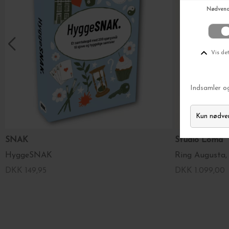
SNAK
Studio Loma
HyggeSNAK
Ring Augusta,
DKK 149,95
DKK 1.099,00