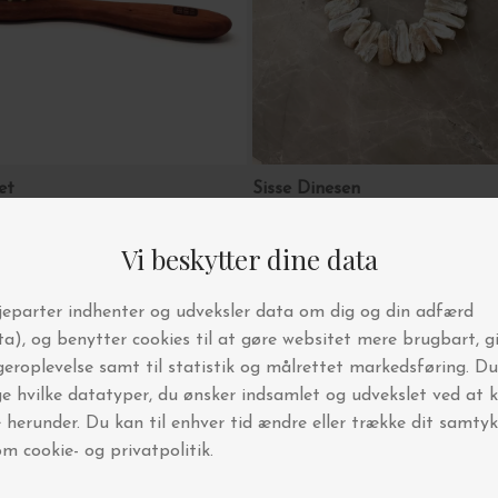
det
Sisse Dinesen
Armbånd Pernilla, Forgyldt
DKK 999,00