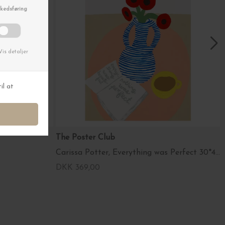
The Poster Club
Carissa Potter, Everything was Perfect 30*40
DKK 369,00