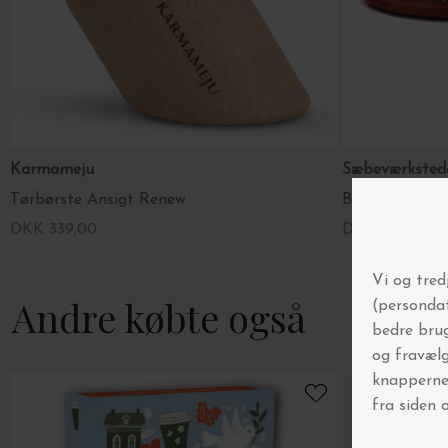
Karmameju
Sæbeværkste
Tørbørste Ansigt Renew
Babybørste
DKK 339,00
DKK 149,00
Andre købte også