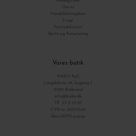
Åbningstider
Om os
Handelsbetingelser
Fragt
Fortrydelsesret
Bytte og Returnering
Vores butik
KAiKU ApS
Langdalsvej 46, bygning 7
8220 Brabrand
info@kaiku.dk
Tlf. 33 11 19 07
CVR-nr. 30715349
Åbn GDPR-popup