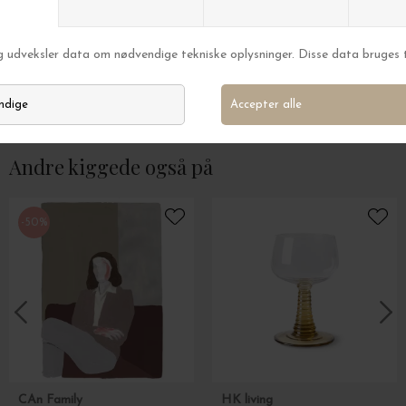
INCADO
INCADO
Ramme A3 Slim Sort Træstruktur FSC
Ramme Slim Midni
DKK 129,00
DKK 159,00
Andre kiggede også på
-50%
CAn Family
HK living