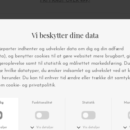
FRI FRAGT OVER 499,-
Andre købte også