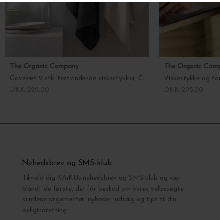
The Organic Company
The Organic Com
Gavesæt 2 stk. testvindende viskestykker, Classic
Viskestykke og for
DKK 229,00
DKK 295,00
Nyhedsbrev og SMS-klub
Tilmeld dig KAiKUs nyhedsbrev og SMS klub og vær
blandt de første, der får besked om vores velbesøgte
kundearrangementer, nyheder, udsalg og tips til din
boligindretning.