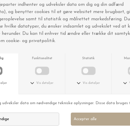
BYT OG AFHENT I BUTIKKEN
FRI FRAGT OVER 499,-
Andre købte også