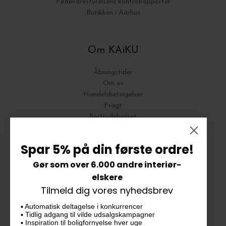
Fødevarestyrelsens kontrolrapporter
Butikken i Aarhus
Om KAiKU
Åbningstider
Om os
Handelsbetingelser
Fragt
Fortrydelsesret
Bytte og Returnering
Spar 5% på din første ordre!
Gør som over 6.000 andre interiør-
Vores butik
elskere
Tilmeld dig vores nyhedsbrev
KAiKU ApS
▪️ Automatisk deltagelse i konkurrencer
Langdalsvej 46, bygning 7
▪️ Tidlig adgang til vilde udsalgskampagner
8220 Brabrand
▪️ Inspiration til boligfornyelse hver uge