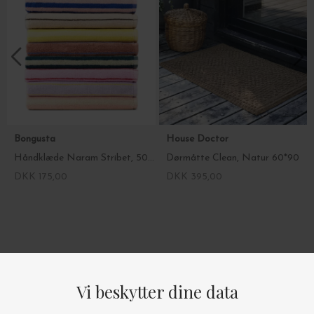
Bongusta
House Doctor
Håndklæde Naram Stribet, 50*80 - Vælg farve
Dørmåtte Clean, Natur 60*90
DKK 175,00
DKK 395,00
4.9/5 STJERNER PÅ TRUSTPILOT