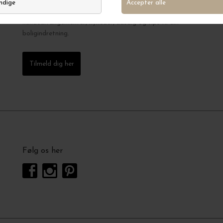
Tilmeld dig KAiKUs nyhedsbrev og SMS klub og vær
blandt de første, der får besked om vores velbesøgte
kundearrangementer, nyheder, udsalg og tips til din
boligindretning.
Tilmeld dig her
Følg os her