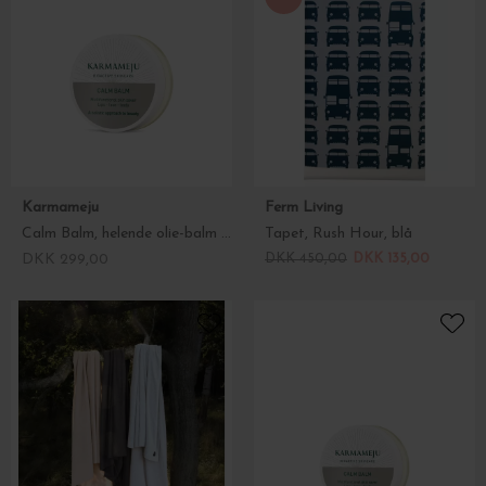
Karmameju
Ferm Living
Calm Balm, helende olie-balm - Prisvinder!
Tapet, Rush Hour, blå
DKK 299,00
DKK 450,00
DKK 135,00