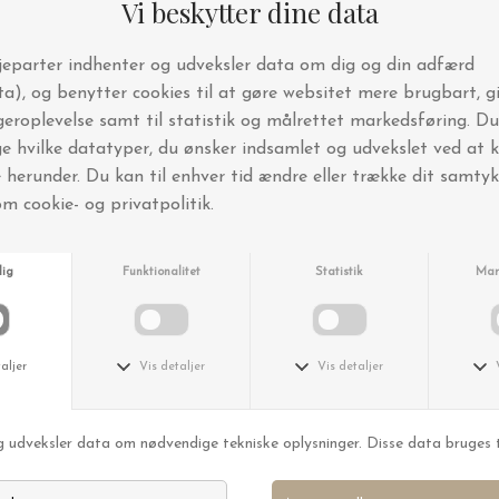
Karmameju
Karmameju
Håndlotion Life 250 ml.
Håndsæbe Flow, 250 ml.
DKK 279,00
DKK 139,00
Nyhedsbrev og SMS-klub