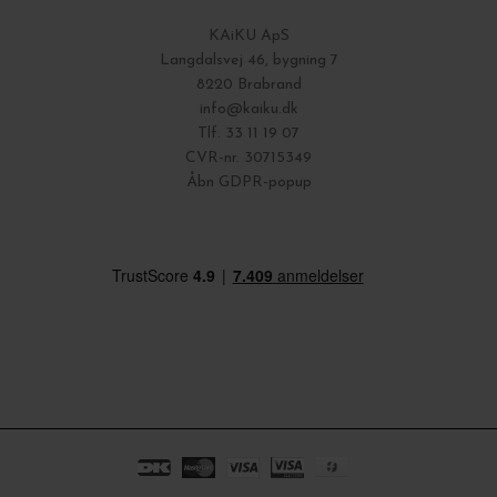
KAiKU ApS
Langdalsvej 46, bygning 7
8220 Brabrand
info@kaiku.dk
Tlf. 33 11 19 07
CVR-nr. 30715349
Åbn GDPR-popup