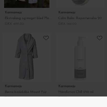
Karmameju
Karmameju
Ekstralang og meget blød Plaid i Fleece, Himalaya, Fl. Farver
Calm Balm, Rejsestørrelse 20 ml.
DKK 499,00
DKK 149,00
Karmameju
Karmameju
Børne-badekåbe Mount Fuji Str. 3 år til 12 år
Håndlotion Chill 250 ml.
DKK 599,00
DKK 279,00