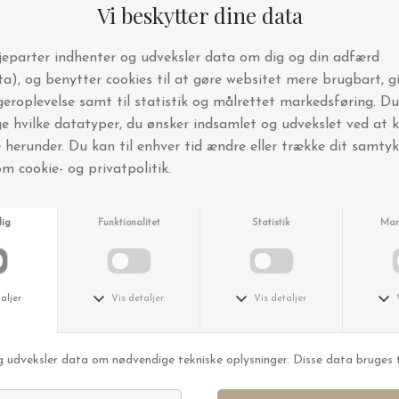
Michael Baastrup Chang er en dansk billedkunstner (f. 1973), som arbejder
med grafik, tegning og maleri.
Changs billedkunstneriske virke er dedikeret til et abstrakt og minimalistisk
billedunivers.
Chang bor og arbejder i København og er repræsenteret af Galleri
Weinberger Schandorff.
Se mere på Michael Changs eget site:
www.michaelchang.dk
Nyhedsbrev og SMS-klub