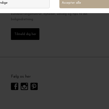
Tilmeld dig KAiKUs nyhedsbrev og SMS klub og vær
blandt de første, der får besked om vores velbesøgte
kundearrangementer, nyheder, udsalg og tips til din
boligindretning.
Tilmeld dig her
Følg os her