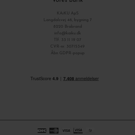
Vores butik
KAiKU ApS
Langdalsvej 46, bygning 7
8220 Brabrand
info@kaiku.dk
Tlf. 33 11 19 07
CVR-nr. 30715349
Åbn GDPR-popup