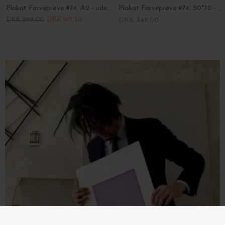
Plakat Farveprøve #74, A2 - uden ramme
Plakat Farveprøve #74, 50*70 - uden ramme
DKK 299,00
DKK 149,50
DKK 349,00