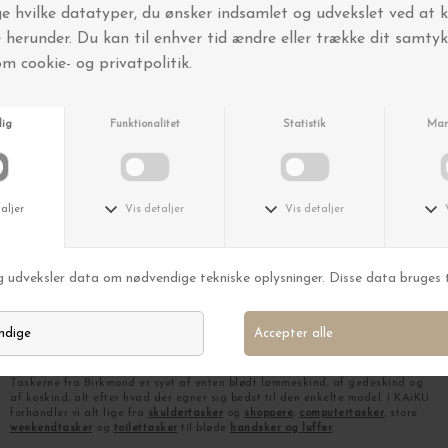
Birkmond
Luffer Cognac
DKK 598,00
DKK 418,60
FRA DRØM TIL VIRKELIGHED
Manjas iværksætterdrøm opstod efter at hun havde arbejdet i skindbranchen
i nogle år, hvor hun så muligheden for at skabe sit eget brand, med fokus på
kvalitet, minimering af ressourceforbruget og optimering af processerne. I
modsætning til branchens hurtigt skiftende kollektioner valgte hun at gå
efter langtidsholdbare designs med brug af få lædertyper i klassiske farver,
som kan bruges i mange år, fremfor hele tiden at skulle opfinde nye styles.
Drømmen om et eget brand startede i det små - Manja syede sine tasker i de
sene aftentimer og weekender hjemme i lejligheden i Aarhus. Efterspørgslen
på taskerne tog fart, og hun indledte et samarbejde med en systue i Indien,
hvor hun har brugt lang tid på at udvikle og udvælge de fineste skindtyper,
som ligger til grund for hendes designs.
Taskerne fra Birkmond er syet af enten blødt lammeskind, af gedeskind og
af koskind, alt efter hvad der egner sig bedst til den enkelte model. I KAiKU
forhandler vi alt lige fra
skuldertasker
og
shoppere
,
computertasker
, store
weekendtasker
og
toilettasker
til bløde
handsker og luffer
.