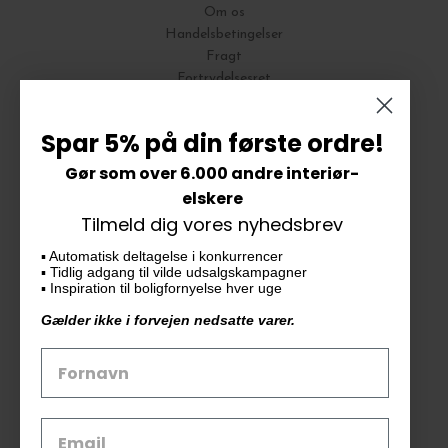
Om os
Handelsbetingelser
Fragt
Fortrydelsesret
Bytte og Returnering
Spar 5% på din første ordre!
Gør som over 6.000 andre interiør-
Vores butik
elskere
Tilmeld dig vores nyhedsbrev
KAiKU ApS
▪️ Automatisk deltagelse i konkurrencer
Langdalsvej 46, bygning 7
▪️ Tidlig adgang til vilde udsalgskampagner
8220 Brabrand
▪️ Inspiration til boligfornyelse hver uge
info@kaiku.dk
Gælder ikke i forvejen nedsatte varer.
Tlf. 33 11 19 07
CVR-nr. 30715349
Åbn GDPR-popup