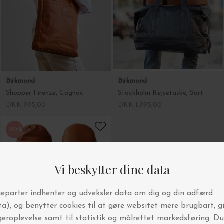
Birkmond
Birkmond
Shopper Firenze, Cognac
Stockholm Rejsetaske, Sort
DKK 995,00
DKK 1.995,00
-30%