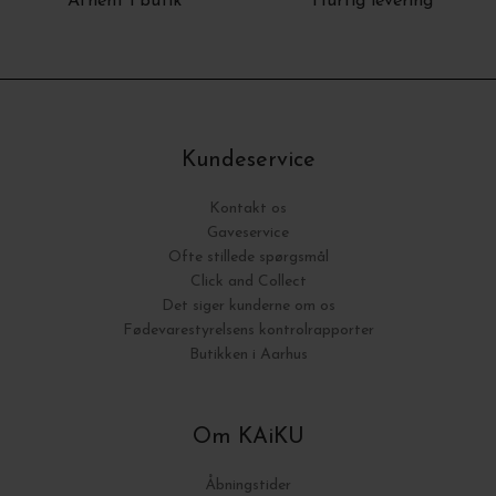
Afhent i butik
Hurtig levering
Kundeservice
Kontakt os
Gaveservice
Ofte stillede spørgsmål
Click and Collect
Det siger kunderne om os
Fødevarestyrelsens kontrolrapporter
Butikken i Aarhus
Om KAiKU
Åbningstider