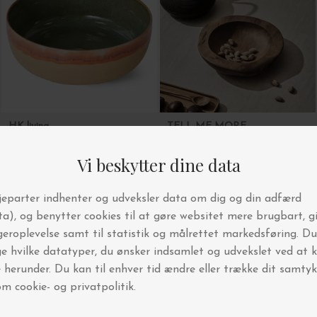
HK living
TELL ME MORE
70'er Salatskål, Shore
Teak skål Small, Ø:25
DKK 469,00
DKK 549,00