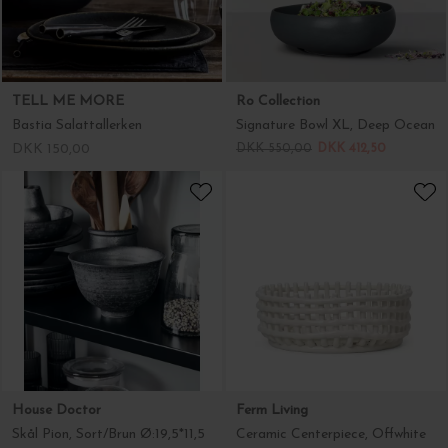
TELL ME MORE
Ro Collection
Bastia Salattallerken
Signature Bowl XL, Deep Ocean
DKK 150,00
DKK 550,00
DKK 412,50
House Doctor
Ferm Living
Skål Pion, Sort/Brun Ø:19,5*11,5
Ceramic Centerpiece, Offwhite