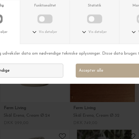
TELL ME MORE
TELL ME MORE
Teak skål Large, Ø:40
Teak skål Medium, Ø:30
DKK 679,00
DKK 619,00
Ferm Living
Ferm Living
Skål Erena, Cream Ø:24
Skål Erena, Cream Ø:32
DKK 299,00
DKK 749,00