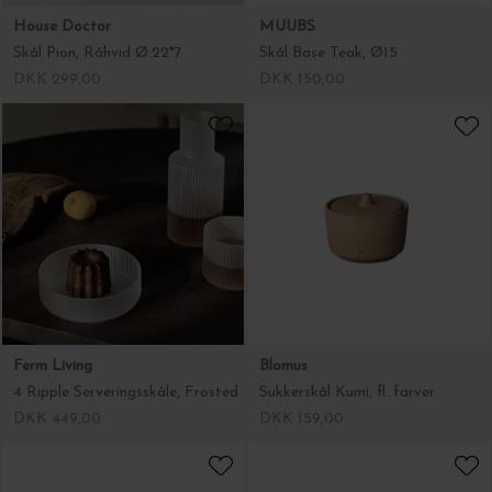
House Doctor
MUUBS
Skål Pion, Råhvid Ø:22*7
Skål Base Teak, Ø15
DKK 299,00
DKK 150,00
Ferm Living
Blomus
4 Ripple Serveringsskåle, Frosted
Sukkerskål Kumi, fl. farver
DKK 449,00
DKK 159,00