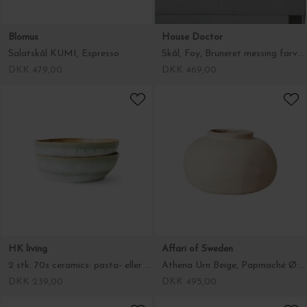
Blomus
House Doctor
Salatskål KUMI, Espresso
Skål, Foy, Bruneret messing farvet (alu)
DKK 479,00
DKK 469,00
HK living
Affari of Sweden
2 stk. 70s ceramics: pasta- eller salatskåle, petal
Athena Urn Beige, Papmaché Ø:29*18
DKK 239,00
DKK 495,00