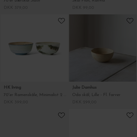
70'er Bærskål Slush
Skål Pion, Råhvid
DKK 379,00
DKK 99,00
HK living
Julie Damhus
70'er Ramenskåle, Minimalist 2 stk.
Oda skål, Lille - Fl. farver
DKK 399,00
DKK 299,00