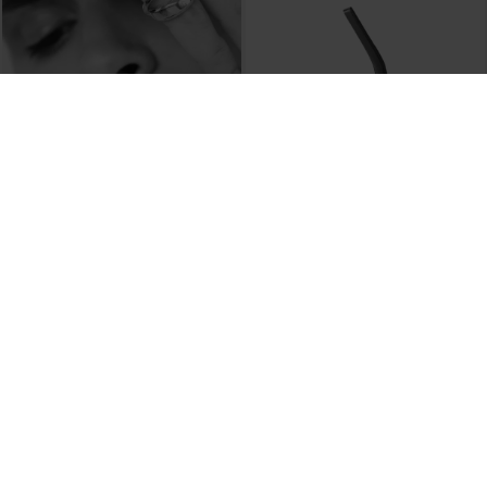
NICHBA
Karmameju
Håndklædestang pulverlakeret stål, Fl. farver
Heal Ansigtsolie, Face Oil
DKK 375,00
DKK 489,00