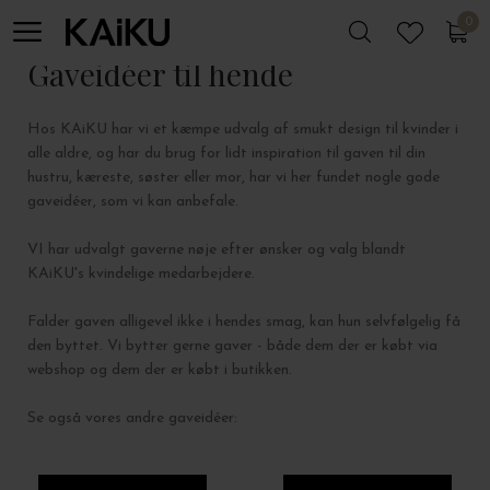
Studio Loma
0
0
Ørering Emmely Stor, Forgyldt sterlingsølv 1 stk.
DKK 499,00
Trine Tuxen
Ørering Onion, Forgyldt sterlingsølv 1 stk
DKK 1.275,00