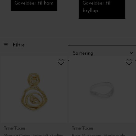
Trine Tuxen
House of Vincent
Ring Mushroom, Sterlingsølv
Ring Asger Condor, Forgyldt messing - Onesize
DKK 499,00
DKK 700,00
Bornholms Keramikfabrik
Bornholms Keramikfabrik
Ø-Vase, Lille
Ø-Mælkekande Bornholms Keramik