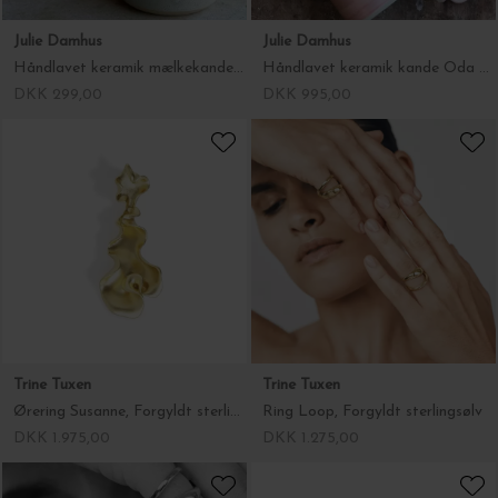
Trine Tuxen
Trine Tuxen
Ring Loop, Forgyldt sterlingsølv
Ring Loop, Sterlingsølv
DKK 1.275,00
DKK 975,00
Nordic Function
Silkeborg Uldspinderi
2 i sæt, Flotte læderknager
Arequipa alpaca Tørklæde
DKK 499,00
Fra DKK 746,25