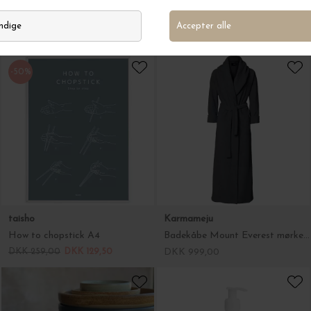
Badekåbe Mount Everest mørkegrå, vores bestseller
Tallerken M ODA 20 cm. Ø
DKK 999,00
DKK 399,00
Karmameju
Julie Damhus
Body Lotion Wish 400 ml
Håndlavet keramik mælkekande Oda, vælg farve
DKK 399,00
DKK 299,00