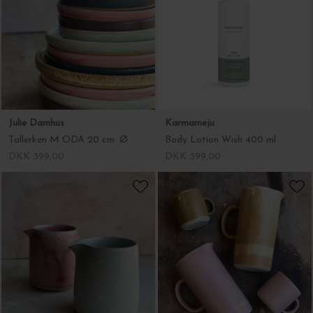
Julie Damhus
Trine Tuxen
Håndlavet keramik kande Oda 6 farver - vælg farve
Ørering Susanne, Forgyldt sterlingsølv
DKK 995,00
DKK 1.975,00