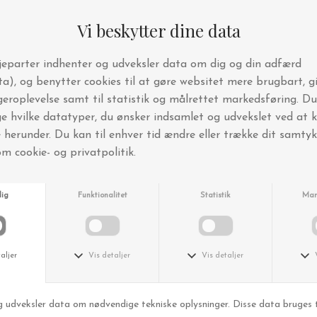
Studio Loma
taisho
Ring Annebelle, forgyldt m. Rådiamant champagne
How to chopstick A4
DKK 1.799,00
DKK 259,00
DKK 129,50
Karmameju
Julie Damhus