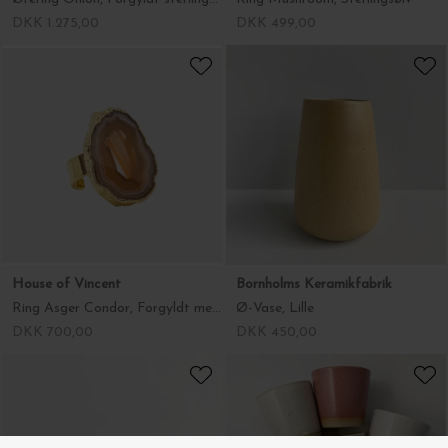
DKK 450,00
DKK 450,00
Bornholms Keramikfabrik
Studio Loma
Ø-Koppen - den originale fra Bornholm
Ring Amber, Sterlingsølv
DKK 199,00
DKK 950,00
-50%