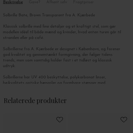
Beskrivelse
Gave?
Afhent selv
Fragtpriser
Solbrille Bate, Brown Transparent fra A. Kjærbede
Klassisk solbrille med fine detaljer og et kraftigt stel, som gør
modellen idéel til både mænd og kvinder, hvad enten turen går til
stranden eller på café.
Solbrillerne fra A. Kjærbede er designet i København, og forener
god kvalitet og gennemtænkt formgivning, der følger tidens
trends, men som samtidig holder fast i et tidløst og klassisk
udtryk.
Solbrillerne har UV 400 beskyttelse, polykarbonat linser,
højkvalitets optiske hængsler og formbare stænger med
metalkerne.
Relaterede produkter