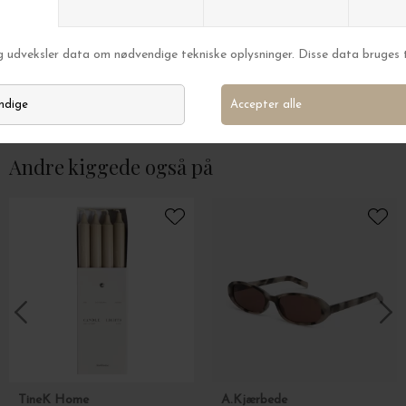
A.Kjærbede
A.Kjærbede
Solbrille Kaya, Striped Horn
Solbrille Noah, Ro
DKK 199,00
DKK 199,00
Andre kiggede også på
TineK Home
A.Kjærbede