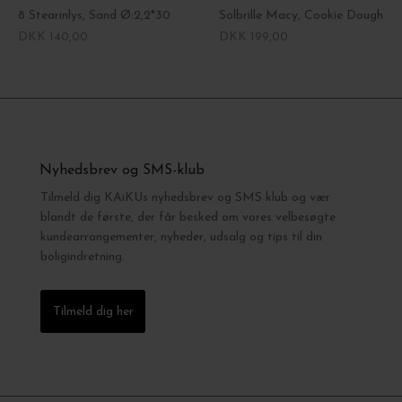
8 Stearinlys, Sand Ø:2,2*30
Solbrille Macy, Cookie Dough
DKK 140,00
DKK 199,00
Nyhedsbrev og SMS-klub
Tilmeld dig KAiKUs nyhedsbrev og SMS klub og vær
blandt de første, der får besked om vores velbesøgte
kundearrangementer, nyheder, udsalg og tips til din
boligindretning.
Tilmeld dig her