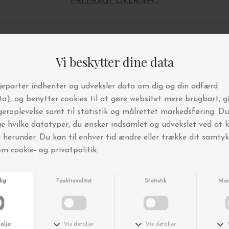
FRI FRAGT OVER 499,-
Andre købte også
Nyhed