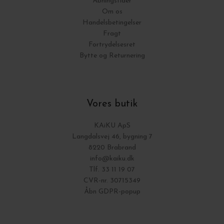
Åbningstider
Om os
Handelsbetingelser
Fragt
Fortrydelsesret
Bytte og Returnering
Vores butik
KAiKU ApS
Langdalsvej 46, bygning 7
8220 Brabrand
info@kaiku.dk
Tlf. 33 11 19 07
CVR-nr. 30715349
Åbn GDPR-popup