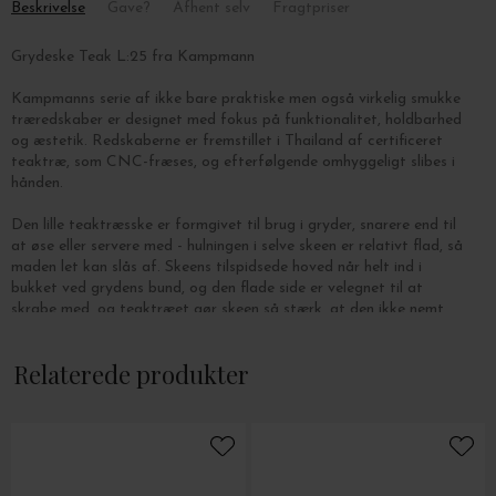
Beskrivelse
Gave?
Afhent selv
Fragtpriser
Grydeske Teak L:25 fra Kampmann
Kampmanns serie af ikke bare praktiske men også virkelig smukke
træredskaber er designet med fokus på funktionalitet, holdbarhed
og æstetik. Redskaberne er fremstillet i Thailand af certificeret
teaktræ, som CNC-fræses, og efterfølgende omhyggeligt slibes i
hånden.
Den lille teaktræsske er formgivet til brug i gryder, snarere end til
at øse eller servere med - hulningen i selve skeen er relativt flad, så
maden let kan slås af. Skeens tilspidsede hoved når helt ind i
bukket ved grydens bund, og den flade side er velegnet til at
skrabe med, og teaktræet gør skeen så stærk, at den ikke nemt
får hak eller slides ned i brug.
Relaterede produkter
Grydeskeen er inspireret af de smukke skeer, som engang blev
solgt i den legendariske butik E. Dehillerin i Paris. Disse skeer var
mærket med længden i centimeter, så man hurtigt kunne se,
hvilken udgave man havde i hånden. Som en hyldest til dem har
Kampmann mærket sine skeer på samme måde.