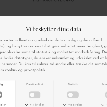
FRI FRAGT OVER 499,-
Andre købte også