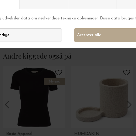
Kampmann
Kampmann
Spatel med huller Smal, Teak L:31
Spatel med huller 
DKK 195,00
DKK 215,00
Andre kiggede også på
Nyhed
Basic Apparel
HUMDAKIN