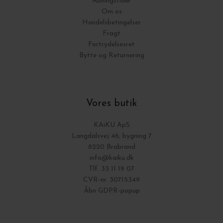
Åbningstider
Om os
Handelsbetingelser
Fragt
Fortrydelsesret
Bytte og Returnering
Vores butik
KAiKU ApS
Langdalsvej 46, bygning 7
8220 Brabrand
info@kaiku.dk
Tlf. 33 11 19 07
CVR-nr. 30715349
Åbn GDPR-popup