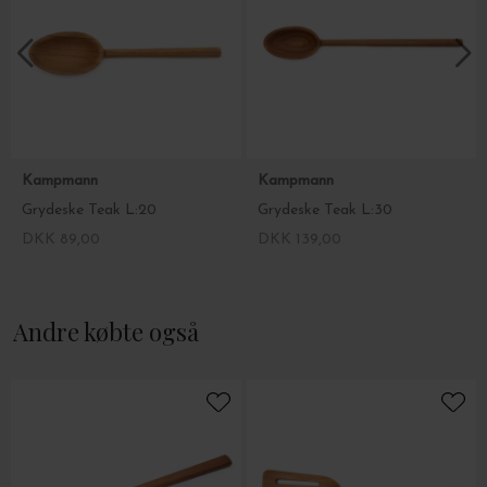
Mål: L: 25 x B: 4,8 cm.
Produkter af træ tåler ikke opvaskemaskine - vask skeen i hånden
og giv af og til overfladen en efterbehandling med
fødevaregodkendt olie for at opfriske teaktræets farve.
Kampmann
Kampmann
Grydeske Teak L:20
Grydeske Teak L:30
DKK 89,00
DKK 139,00
Andre købte også