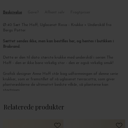
Beskrivelse
Gave?
Afhent selv
Fragtpriser
Ø:40 Sæt The Hoff, Uglaseret Rosa - Krukke + Underskål fra
Bergs Potter
Sættet sendes ikke, men kan bestilles her, og hentes i butikken i
Brabrand.
Dette er den til dato største krukke med underskål i serien The
Hoff - den er ikke bare virkelig stor - den er også virkelig smuk!
Grafisk designer Anne Hoff står bag udformningen af denne serie
krukker, som er fremstillet af rå uglaseret terracotta, som giver
planterødderne de ultimativt bedste vilkår, så planterne kan
stortrives.
Mål: Ø: 40 x H: 33 cm.
Relaterede produkter
Krukkerne ændrer farve når de vandes - det betyder at de ånder!
Krukkerne fra Bergs fås i mange forskellige designs, men kun i to