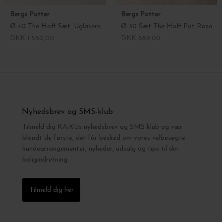
Bergs Potter
Bergs Potter
Ø:40 The Hoff Sæt, Uglaseret Grå - Hent selv
Ø:30 Sæt The Hoff Pot Rosa, med underskål - Hent selv
DKK 1.550,00
DKK 889,00
Nyhedsbrev og SMS-klub
Tilmeld dig KAiKUs nyhedsbrev og SMS klub og vær
blandt de første, der får besked om vores velbesøgte
kundearrangementer, nyheder, udsalg og tips til din
boligindretning.
Tilmeld dig her