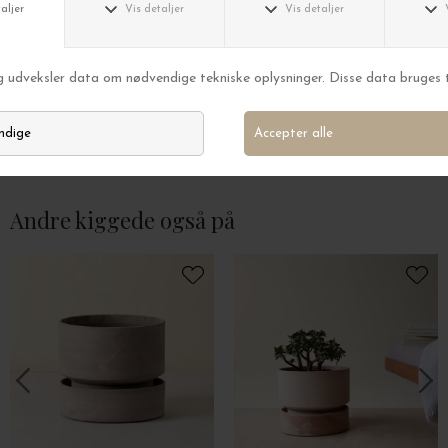
Bergs Potter
Bergs Potter
Ø:18 Underskål The Hoff, Uglaseret Rosa
DKK 109,00
DKK 369,00
Andre kiggede også på