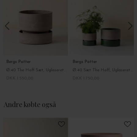
serier - den rå uglaserede som fås i rosa og grå, og den glaserede
som fås i flere farver. Begge typer er fremstillet af italiensk ler af
højeste kvalitet, som er brændt ved ekstremt høje temperaturer.
Det rå hårdtbrændte naturmateriale er porøst, så det vil
uundgåeligt få patina over tid, og ændre farve på grund af
udtræk af salte og mineraler fra ler, plantejord og vand.
Fordampningen igennem lerets porer sikrer rødderne en stabil
temperatur, så de kan ånde, og så din plante kan udvikle sig under
optimale vilkår.
Bergs Potter
Bergs Potter
Ø:40 The Hoff Sæt, Uglaseret Grå - Hent selv
Ø:40 Sæt The Hoff, Uglaseret Grå Krukke + Glaseret Emerald Green Underskål - Hent selv
DKK 1.550,00
DKK 1.750,00
Andre købte også