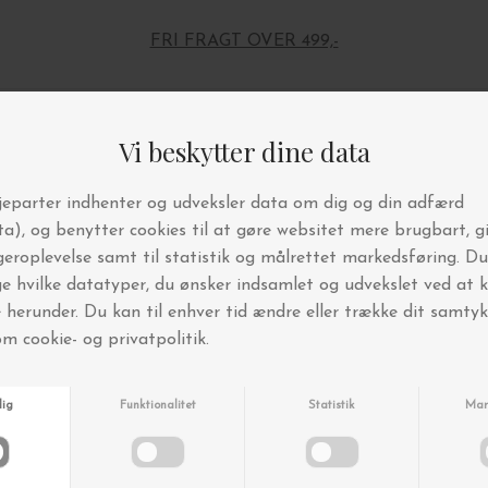
FRI FRAGT OVER 499,-
Andre købte også