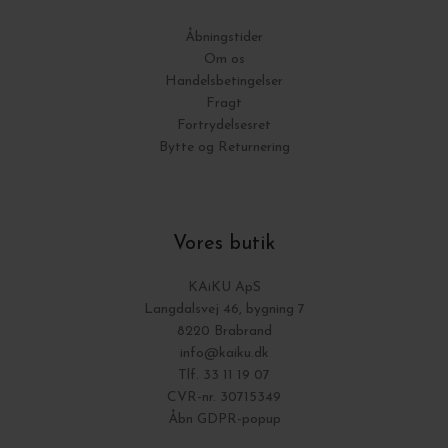
Åbningstider
Om os
Handelsbetingelser
Fragt
Fortrydelsesret
Bytte og Returnering
Vores butik
KAiKU ApS
Langdalsvej 46, bygning 7
8220 Brabrand
info@kaiku.dk
Tlf. 33 11 19 07
CVR-nr. 30715349
Åbn GDPR-popup