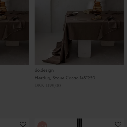
do.design
Hørdug, Stone Cacao 145*250
DKK 1.199,00
-25%