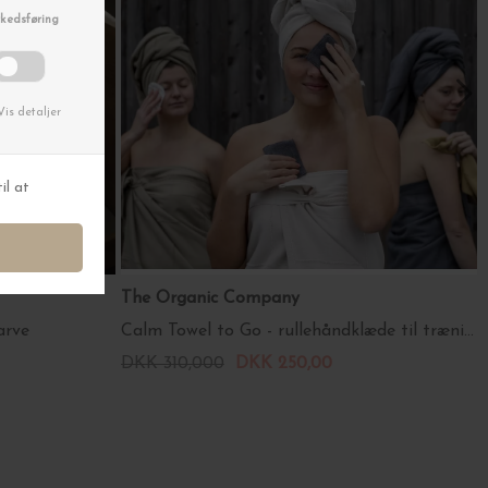
The Organic Company
arve
Calm Towel to Go - rullehåndklæde til træning eller en dukkert
DKK 310,000
DKK 250,00