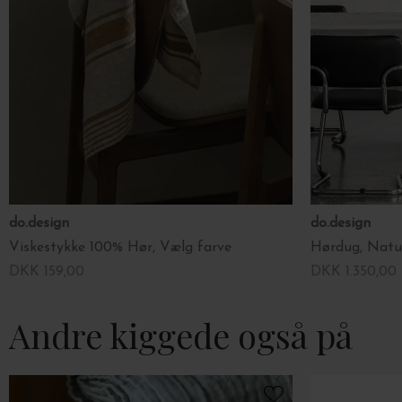
do.design
do.design
Viskestykke 100% Hør, Vælg farve
Hørdug, Natu
DKK 159,00
DKK 1.350,00
Andre kiggede også på