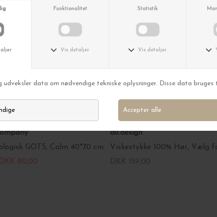
 Company
do.design
logisk GOTS, Calm 40*70 cm.
Viskestykke 100% Hør, Vælg f
DKK 80,00
DKK 159,00