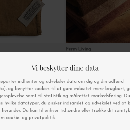
Ferm Living
Hør Gæstehåndklæde til køkken el. bad (Lovely)
Håndklæde Ekko ØKO, 50*100 -
DKK 229,00