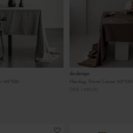
do.design
r 145*330
Hørdug, Stone Cacao 145*330
DKK 1.499,00