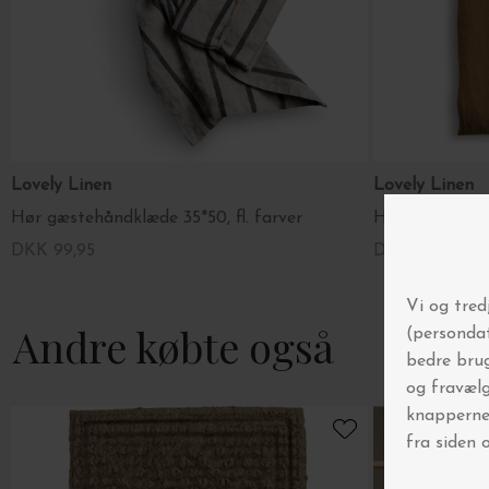
Lovely Linen
Lovely Linen
Hør gæstehåndklæde 35*50, fl. farver
DKK 99,95
DKK 99,95
Andre købte også
-45%