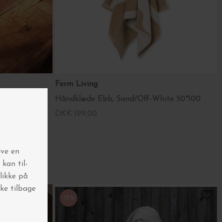
Ferm Living
 Fl. farver
Håndklæde Ebb, Sand/Off-White 50*100
DKK 199,00
-19%