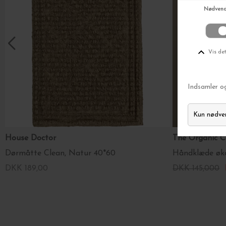
House Doctor
The Organic
Dørmåtte Clean, Natur 40*60
Håndklæde øko
DKK 189,00
DKK 145,000