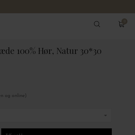
0
0
æde 100% Hør, Natur 30*30
en og online)