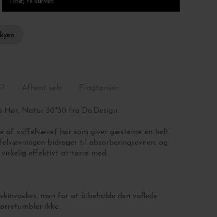
skyen
e?
Afhent selv
Fragtpriser
 Hør, Natur 30*30 fra Do.Design
e af vaffelvævet hør som giver gæsterne en helt
affelvævningen
bidrager til absorberingsevnen, og
virkelig effektivt at tørre med.
kinvaskes, men for at bibeholde den vaflede
ørretumbler ikke.