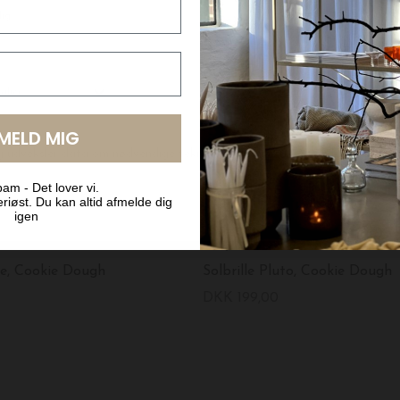
LMELD MIG
am - Det lover vi.
riøst. Du kan altid afmelde dig
igen
A.Kjærbede
lie, Cookie Dough
Solbrille Pluto, Cookie Dough
DKK 199,00