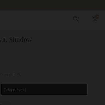
0
0
aya, Shadow
en og online)