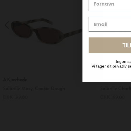
TI
Ingen sp
Vi tager dit
privatliv
se
A.Kjærbede
A.Kjærbede
Solbrille Macy, Cookie Dough
Solbrille Char
DKK 199,00
DKK 199,00