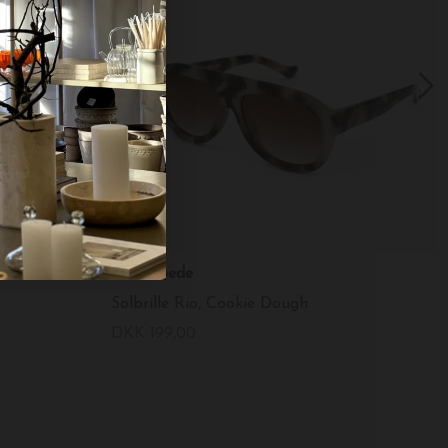
A.Kjærbede
Solbrille Rio, Cookie Dough
DKK 199,00