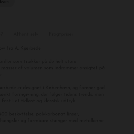
skyen
e?
Afhent selv
Fragtpriser
dow fra A. Kjærbede
lbriller som trækker på de helt store
d masser af volumen som indrammer ansigtet på
e.
Kjærbede er designet i København, og forener god
ænkt formgivning, der følger tidens trends, men
fast i et tidløst og klassisk udtryk.
400 beskyttelse, polykarbonat linser,
e hængsler og formbare stænger med metalkerne.