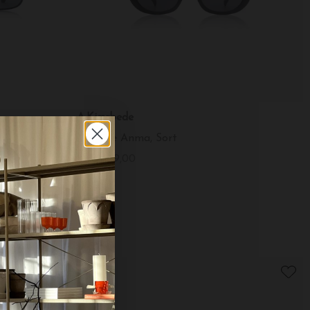
A.Kjærbede
Solbrille Anma, Sort
DKK 199,00