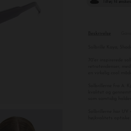
Tilføj til ønske
Beskrivelse
Gav
Solbrille Kaya, Sha
70'er inspirerede so
retrotendenser, me
en virkelig cool måd
Solbrillerne fra A. 
kvalitet og gennemt
som samtidig holder 
Solbrillerne har UV 
højkvalitets optisk