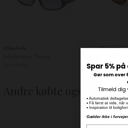
A.Kjærbede
A.Kjærbede
Solbrille Macy, Shadow
Solbrille Kaya
Spar 5% på 
DKK 199,00
DKK 199,00
Gør som over 
Andre købte også
Tilmeld dig
▪️ Automatisk deltagels
▪️ Få først at vide, når
▪️ Inspiration til boligf
Gælder ikke i forveje