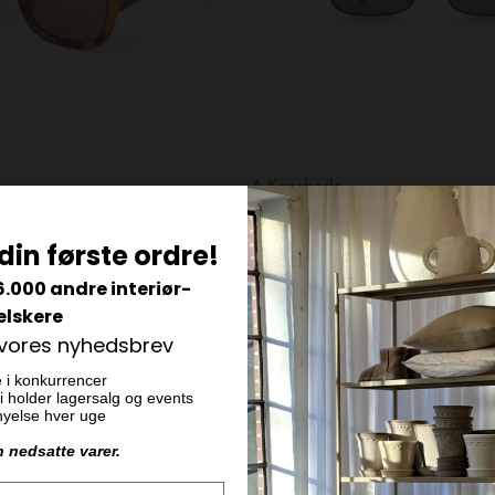
A.Kjærbede
, Havana
Solbrille Noah, Black
din første ordre!
DKK 199,00
6.000 andre interiør-
elskere
 vores nyhedsbrev
e i konkurrencer
 vi holder lagersalg og events
ornyelse hver uge
n nedsatte varer.