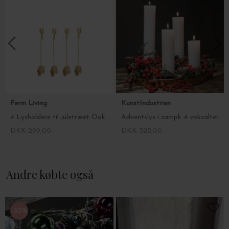
Ferm Living
KunstIndustrien
4 Lysholdere til juletræet Oak Leaf, Messing
Adventslys i sampk 4 voksalterlys, Ø:5*15/20/25/30
DKK 299,00
DKK 325,00
Andre købte også
-50%