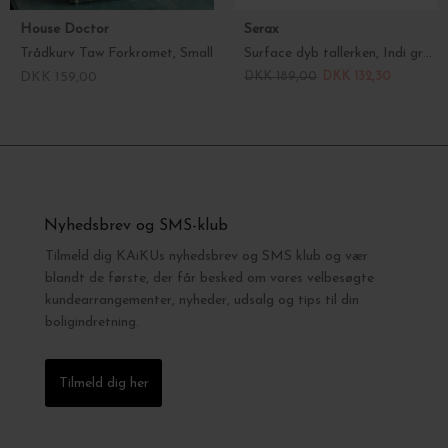
House Doctor
Serax
Trådkurv Taw Forkromet, Small
Surface dyb tallerken, Indi grey Ø:16
DKK 159,00
DKK 189,00
DKK 132,30
Nyhedsbrev og SMS-klub
Tilmeld dig KAiKUs nyhedsbrev og SMS klub og vær
blandt de første, der får besked om vores velbesøgte
kundearrangementer, nyheder, udsalg og tips til din
boligindretning.
Tilmeld dig her