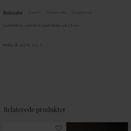
Beskrivelse
Gave?
Afhent selv
Fragtpriser
Lysholdere i metal til juletræslys på 1,3 cm.
Måler B: 4,2 H: 3 L: 5
Relaterede produkter