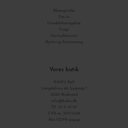
Åbningstider
Om os
Handelsbetingelser
Fragt
Fortrydelsesret
Bytte og Returnering
Vores butik
KAiKU ApS
Langdalsvej 46, bygning 7
8220 Brabrand
info@kaiku.dk
Tlf. 33 11 19 07
CVR-nr. 30715349
Åbn GDPR-popup