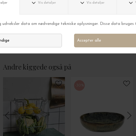
Ib Laursen
Ib Laursen
Tromme Mørkebrun Ø:7*7
DKK 99,00
DKK 249,00
Andre kiggede også på
-30%