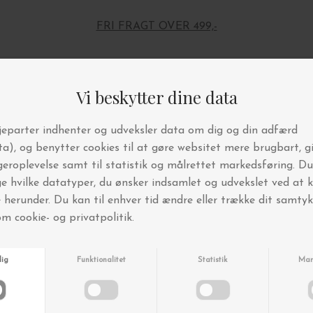
FRI FRAGT OVER 499,-
Andre købte også