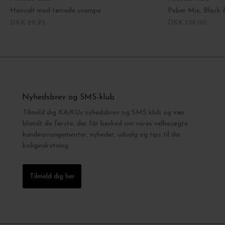
Havsalt med tørrede svampe
Peber Mix, Black 
DKK 89,95
DKK 139,00
Nyhedsbrev og SMS-klub
Tilmeld dig KAiKUs nyhedsbrev og SMS klub og vær
blandt de første, der får besked om vores velbesøgte
kundearrangementer, nyheder, udsalg og tips til din
boligindretning.
Tilmeld dig her