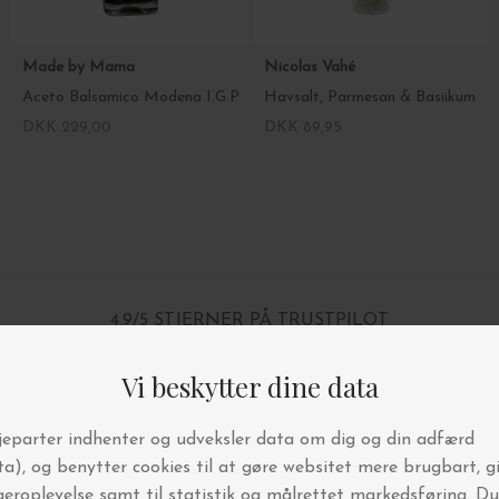
Made by Mama
Nicolas Vahé
Aceto Balsamico Modena I.G.P
Havsalt, Parmesan & Basiikum
DKK 229,00
DKK 89,95
4.9/5 STJERNER PÅ TRUSTPILOT
BYT OG AFHENT I BUTIKKEN
FRI FRAGT OVER 499,-