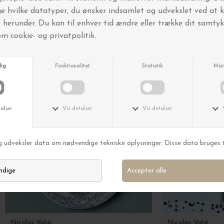
Andre købte også
Nicolas Vahé
Nicolas Vahé