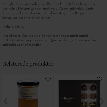
Mangler du en værtindegave eller bare lidt selvforkælelse, så er
denne fine lille spånæske et godt valg. Æsken indeholder bløde
smøragtige karameller med et delikat strejf af salt og en
konsistens der smelter på tungen.
Indhold: 150 g.
Ingredienser: G
lukosesirup, kondenseret sødet
mælk
(
mælk
,
sukker), sukker, vegetabilsk fedt (palme, shea), salt, aroma.
Kan
indeholde spor af mandler
.
Næringsindhold:
Energi kJ: 1770
Relaterede produkter
Energi kcal: 420
Fedt: 11 - Heraf mættede fedtsyrer: 5,8
Kulhydrat: 79 - Heraf sukkerarter: 56
Kostfibre: <0
Protein: 1,9
Salt: 0,79
Leverandør: Society of Lifestyle A/S
Industrivej 29
7430 Ikast