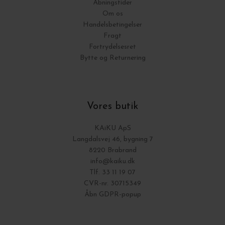
Åbningstider
Om os
Handelsbetingelser
Fragt
Fortrydelsesret
Bytte og Returnering
Vores butik
KAiKU ApS
Langdalsvej 46, bygning 7
8220 Brabrand
info@kaiku.dk
Tlf. 33 11 19 07
CVR-nr. 30715349
Åbn GDPR-popup