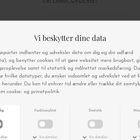
FRI FRAGT OVER 499,-
Andre købte også