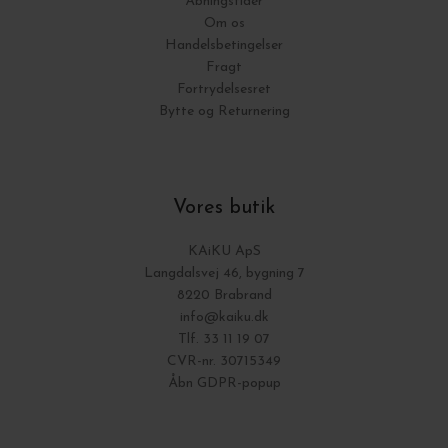
Åbningstider
Om os
Handelsbetingelser
Fragt
Fortrydelsesret
Bytte og Returnering
Vores butik
KAiKU ApS
Langdalsvej 46, bygning 7
8220 Brabrand
info@kaiku.dk
Tlf. 33 11 19 07
CVR-nr. 30715349
Åbn GDPR-popup