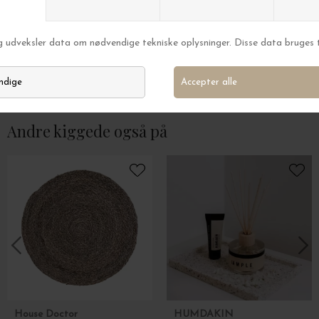
dixie
dixie
Dækkeserviet Elin Anemone, Natur Ø:40
Dækkeserviet Elin
DKK 109,00
DKK 89,00
Andre kiggede også på
House Doctor
HUMDAKIN