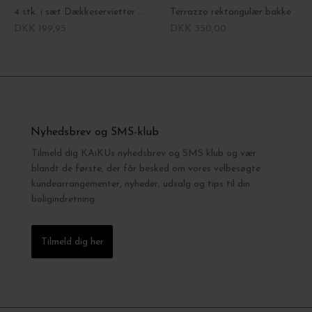
4 stk. i sæt Dækkeservietter Circle
Terrazzo rektangulær bakke
DKK 199,95
DKK 350,00
Nyhedsbrev og SMS-klub
Tilmeld dig KAiKUs nyhedsbrev og SMS klub og vær
blandt de første, der får besked om vores velbesøgte
kundearrangementer, nyheder, udsalg og tips til din
boligindretning.
Tilmeld dig her