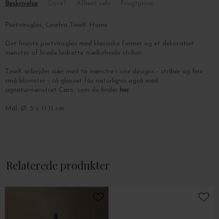
Beskrivelse
Gave?
Afhent selv
Fragtpriser
Portvinsglas, Linefra TineK Home
Det fineste portvinsglas med klassiske former og et dekorativt
mønster af brede lodrette mælkehvide striber.
TineK arbejder især med to mønstre i sine designs - striber og fine
små blomster - så glasset fås naturligvis også med
signaturmønstret Caro, som du finder
her
.
Mål: Ø: 5 x H:11 cm.
Relaterede produkter