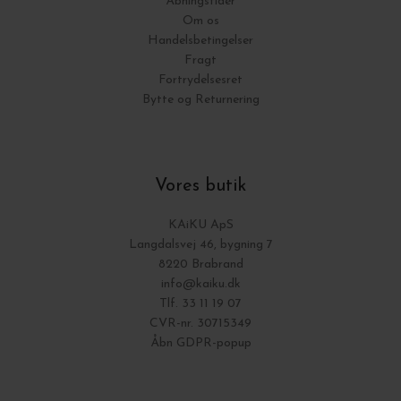
Åbningstider
Om os
Handelsbetingelser
Fragt
Fortrydelsesret
Bytte og Returnering
Vores butik
KAiKU ApS
Langdalsvej 46, bygning 7
8220 Brabrand
info@kaiku.dk
Tlf. 33 11 19 07
CVR-nr. 30715349
Åbn GDPR-popup