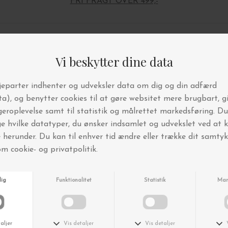
FRI FRAGT OVER 499,-
Andre købte også
Nyhed