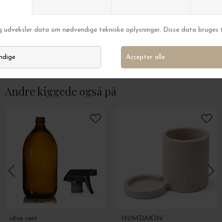
TineK Home
TineK Home
Rødvinsglas Ø:10*16,5
Hvidvinsglas på fo
DKK 129,00
DKK 119,00
Andre kiggede også på
rêve vert
HUMDAKIN