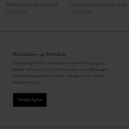
Glasflaske med Spray 500 ml.
Opvaskeholder Sandsten, Small
DKK 60,00
DKK 399,00
Nyhedsbrev og SMS-klub
Tilmeld dig KAiKUs nyhedsbrev og SMS klub og vær
blandt de første, der får besked om vores velbesøgte
kundearrangementer, nyheder, udsalg og tips til din
boligindretning.
Tilmeld dig her