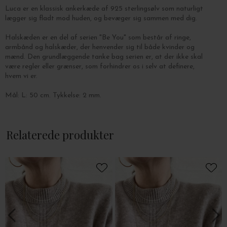
Luca er en klassisk ankerkæde af 925 sterlingsølv som naturligt
lægger sig fladt mod huden, og bevæger sig sammen med dig.
Halskæden er en del af serien "Be You" som består af ringe,
armbånd og halskæder, der henvender sig til både kvinder og
mænd. Den grundlæggende tanke bag serien er, at der
ikke skal
være regler eller grænser, som forhindrer os i selv at definere,
hvem vi er.
Mål: L: 50 cm. Tykkelse: 2 mm.
Det anbefales at man - når smykket ikke er i brug - opbevarer det
i den lille lufttætte pose, det modtages i, da det vil minimere
Relaterede produkter
risikoen for oxidering, som er naturens gang for sølv. Oxidering
finder sted når smykket udsættes for lys, ilt, parfume og
kemikalier. Oxidering giver mørke aftegninger på overfladen, men
de kan nemt fjernes med flydende sølvrens og en pudseklud.