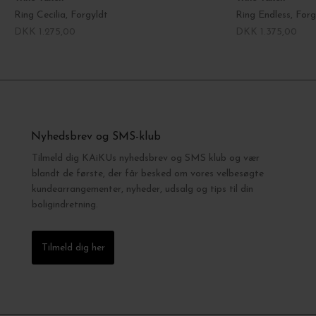
Ring Cecilia, Forgyldt
Ring Endless, Forg
DKK 1.275,00
DKK 1.375,00
Nyhedsbrev og SMS-klub
Tilmeld dig KAiKUs nyhedsbrev og SMS klub og vær
blandt de første, der får besked om vores velbesøgte
kundearrangementer, nyheder, udsalg og tips til din
boligindretning.
Tilmeld dig her