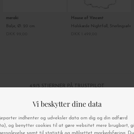
meraki
House of Vincent
Balje, Ø: 20 cm.
Halskæde Nightfall, Sterlingsølv
DKK 99,00
DKK 1.499,00
4.9/5 STJERNER PÅ TRUSTPILOT
BYT OG AFHENT I BUTIKKEN
FRI FRAGT OVER 499,-