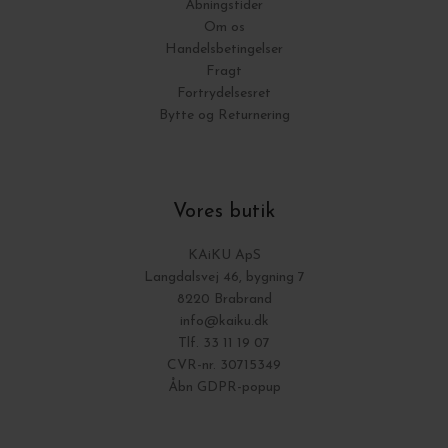
Åbningstider
Om os
Handelsbetingelser
Fragt
Fortrydelsesret
Bytte og Returnering
Vores butik
KAiKU ApS
Langdalsvej 46, bygning 7
8220 Brabrand
info@kaiku.dk
Tlf. 33 11 19 07
CVR-nr. 30715349
Åbn GDPR-popup