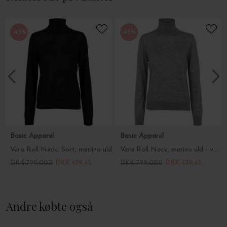
Vælg størrelse i drop down menuen.
-45%
-45%
Basic Apparel
Basic Apparel
Vera Roll Neck, Sort, meriino uld
Vera Roll Neck, merino uld - vælg farve
DKK 799,000
DKK 439,45
DKK 799,000
DKK 439,45
Andre købte også