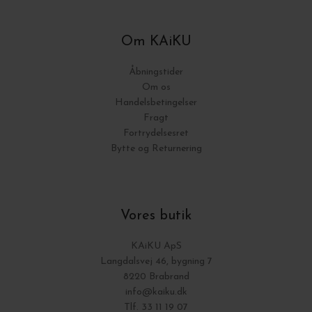
Om KAiKU
Åbningstider
Om os
Handelsbetingelser
Fragt
Fortrydelsesret
Bytte og Returnering
Vores butik
KAiKU ApS
Langdalsvej 46, bygning 7
8220 Brabrand
info@kaiku.dk
Tlf. 33 11 19 07