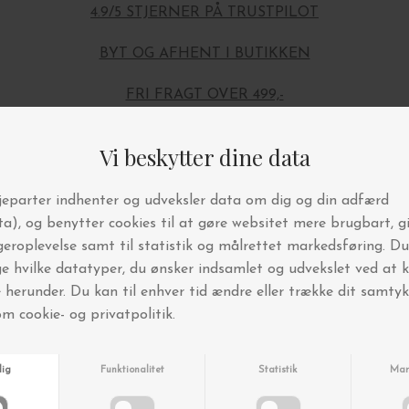
4.9/5 STJERNER PÅ TRUSTPILOT
BYT OG AFHENT I BUTIKKEN
FRI FRAGT OVER 499,-
Andre købte også
-45%
-45%