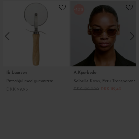
-40%
Ib Laursen
A.Kjærbede
Pizzahjul med gummitræ
Solbrille Kaws, Ecru Transparent
DKK 99,95
DKK 199,000
DKK 119,40