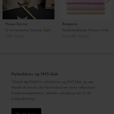
House Doctor
Bongusta
12 Gavemærker Stjerne, Guldglitter
Badehåndklæde Naram Stribet, 70*140 - fl. farver
DKK 49,00
Fra DKK 375,00
Nyhedsbrev og SMS-klub
Tilmeld dig KAiKUs nyhedsbrev og SMS klub og vær
blandt de første, der får besked om vores velbesøgte
kundearrangementer, nyheder, udsalg og tips til din
boligindretning.