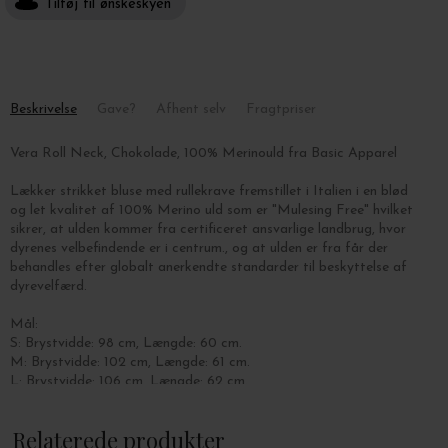
Tilføj til ønskeskyen
Beskrivelse
Gave?
Afhent selv
Fragtpriser
Vera Roll Neck, Chokolade, 100% Merinould fra Basic Apparel
Lækker strikket bluse med rullekrave fremstillet i Italien i en
blød
og let kvalitet af 100% Merino uld som er "Mulesing Free" hvilket
sikrer, at ulden kommer fra
certificeret ansvarlige landbrug, hvor
dyrenes velbefindende er i centrum.
, og at ulden er fra får der
behandles efter globalt anerkendte standarder til beskyttelse af
dyrevelfærd.
Mål:
S: Brystvidde: 98 cm, Længde: 60 cm.
M: Brystvidde: 102 cm, Længde: 61 cm.
L: Brystvidde: 106 cm, Længde: 62 cm.
XL: Brystvidde: 110 cm, Længde: 63 cm.
Relaterede produkter
Blusen håndvaskes, og tørres liggende.