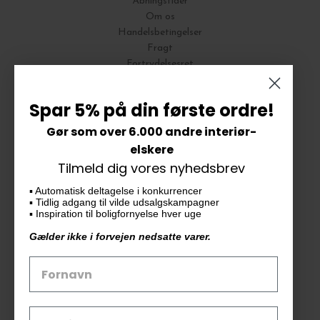
Åbningstider
Om os
Handelsbetingelser
Fragt
Fortrydelsesret
Bytte og Returnering
Spar 5% på din første ordre!
Gør som over 6.000 andre interiør-
Vores butik
elskere
Tilmeld dig vores nyhedsbrev
KAiKU ApS
▪️ Automatisk deltagelse i konkurrencer
Langdalsvej 46, bygning 7
▪️ Tidlig adgang til vilde udsalgskampagner
8220 Brabrand
▪️ Inspiration til boligfornyelse hver uge
info@kaiku.dk
Gælder ikke i forvejen nedsatte varer.
Tlf. 33 11 19 07
CVR-nr. 30715349
Åbn GDPR-popup