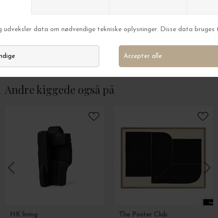
New Mags
New Mags
Smørrebrødet
Berlin - New Mags
DKK 299,00
DKK 199,00
Andre kiggede også på
HK living
The Poster Club