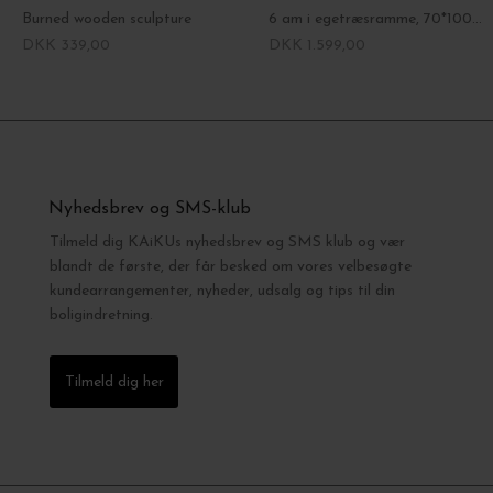
Burned wooden sculpture
6 am i egetræsramme, 70*100 - Hent selv
DKK 339,00
DKK 1.599,00
Nyhedsbrev og SMS-klub
Tilmeld dig KAiKUs nyhedsbrev og SMS klub og vær
blandt de første, der får besked om vores velbesøgte
kundearrangementer, nyheder, udsalg og tips til din
boligindretning.
Tilmeld dig her