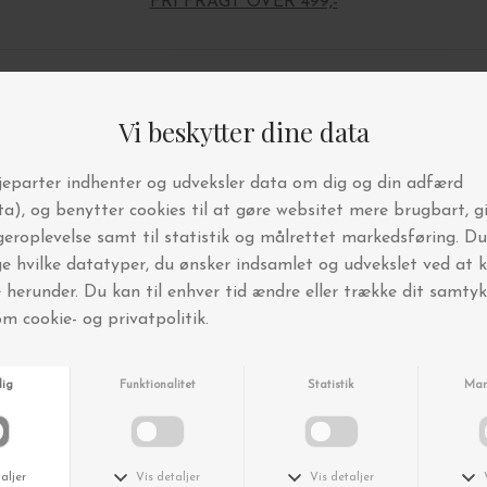
FRI FRAGT OVER 499,-
Andre købte også