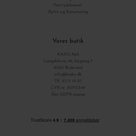
Fortrydelsesret
Bytte og Returnering
Vores butik
KAiKU ApS
Langdalsvej 46, bygning 7
8220 Brabrand
info@kaiku.dk
Tlf. 33 11 19 07
CVR-nr. 30715349
Åbn GDPR-popup