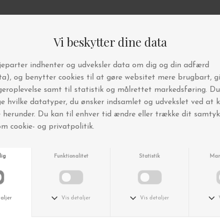
Andre købte også
Leela Mette
Leela Mette