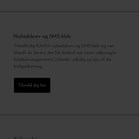
Nyhedsbrev og SMS-klub
Tilmeld dig KAiKUs nyhedsbrev og SMS klub og vær
blandt de første, der får besked om vores velbesøgte
kundearrangementer, nyheder, udsalg og tips til din
boligindretning.
Tilmeld dig her