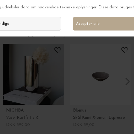
Vase Blomst
Espresso kop
DKK 2.295,00
DKK 369,00
Andre kiggede også på
NICHBA
Blomus
Vase, Rustfrit stål
Skål Kumi X-Small, Espresso
DKK 399,00
DKK 59,00