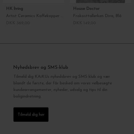
HK living
House Doctor
Artist Ceramics Kaffekopper 4 stk.
Frokosttallerken Diva, Blå
DKK 369,00
DKK 149,00
Nyhedsbrev og SMS-klub
Tilmeld dig KAiKUs nyhedsbrev og SMS klub og vær
blandt de første, der får besked om vores velbesøgte
kundearrangementer, nyheder, udsalg og tips til din
boligindretning.
Tilmeld dig her