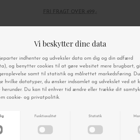
FRI FRAGT OVER 499,-
Andre købte også
-30%