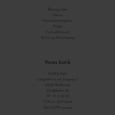
Åbningstider
Om os
Handelsbetingelser
Fragt
Fortrydelsesret
Bytte og Returnering
Vores butik
KAiKU ApS
Langdalsvej 46, bygning 7
8220 Brabrand
info@kaiku.dk
Tlf. 33 11 19 07
CVR-nr. 30715349
Åbn GDPR-popup