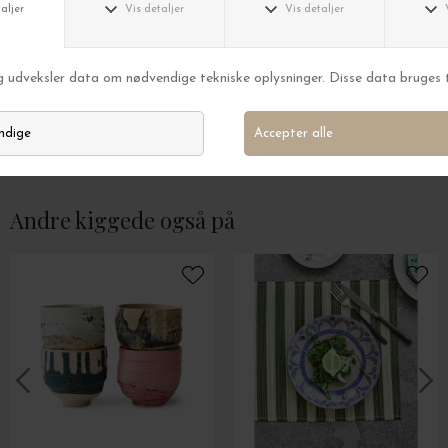
Serax
Serax
Surface dyb tallerken, Indi grey Ø:16
Tekande Carte Bla
DKK 189,00
DKK 132,30
DKK 589,00
Andre kiggede også på