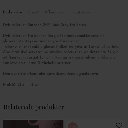
Beskrivelse
Gave?
Afhent selv
Fragtpriser
Dyb tallerken Surface Ø:21, Indi Grey fra Serax
Dyb tallerken fra kokken Sergio Hermans smukke serie af
glaseret stentøj i naturens dybe farvetoner
Tallerkenen er i reaktiv glasur, hvilket betyder at farven vil variere.
God mad skal serveres på smukke tallerkener, og dette har Sergio
på fineste vis sørget for at vi kan gøre - også selvom vi ikke alle
kan leve op til hans 3 Michelin-stjerner.
Den dybe tallerken tåler opvaskemaskine og mikroovn.
Mål: Ø: 21 x H: 4 cm.
Relaterede produkter
-30%