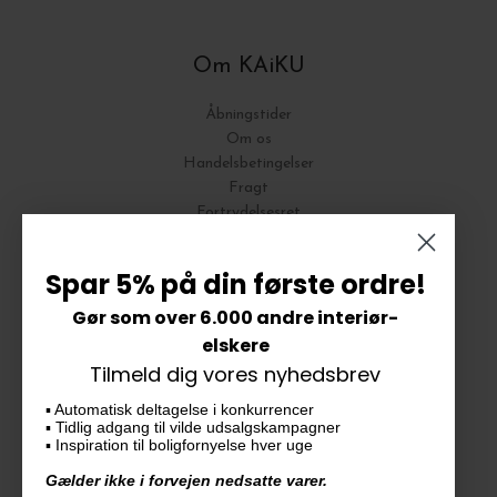
Om KAiKU
Åbningstider
Om os
Handelsbetingelser
Fragt
Fortrydelsesret
Bytte og Returnering
Spar 5% på din første ordre!
Gør som over 6.000 andre interiør-
Vores butik
elskere
Tilmeld dig vores nyhedsbrev
KAiKU ApS
▪️ Automatisk deltagelse i konkurrencer
Langdalsvej 46, bygning 7
▪️ Tidlig adgang til vilde udsalgskampagner
8220 Brabrand
▪️ Inspiration til boligfornyelse hver uge
info@kaiku.dk
Gælder ikke i forvejen nedsatte varer.
Tlf. 33 11 19 07