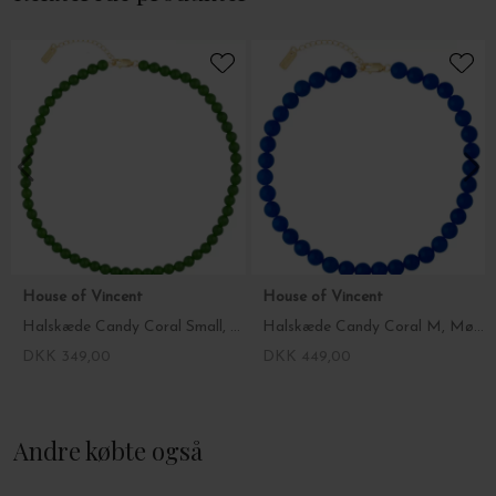
forgyldningen holder, er individuelt, men tag altid forgyldte
smykker og farvede perler af, når du går i bad, svømmer, sover,
solbader eller træner. Forgyldningens holdbarhed afhænger
desuden af en mere udefinerbar størrelse, nemlig hvor højt et
syreindhold du som individuel person har i kroppen.
Undgå at smykket kommer i kontakt med PARFUMER, cremer,
hårlak eller andre hudpleje- og skønhedsprodukter. Tag derfor
først smykket på som sidste led i din rutine, efter at dine
plejeprodukter er trængt ind i huden, så det har så lidt kontakt
med kemiske stoffer som muligt.
Når du ikke har smykket på, anbefales det,
at du opbevarer det i
en lukket æske, eller en plast
-
eller
stofpose. Ved at opbevare det
House of Vincent
House of Vincent
i en lukket beholder eller et
smykkeskrin undgår du, at smykket
udsættes for ilt og direkte sollys. Opbevar ikke dit smykke i
Halskæde Candy Coral Small, Mørkegrøn
Halskæde Candy Coral M, Mørkeblå
fugtige rum, som f.eks. badeværelset.
DKK 349,00
DKK 449,00
Andre købte også