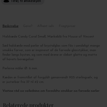
Tilføj til ønskeskyen
Beskrivelse
Gave?
Afhent selv
Fragtpriser
Halskæde Candy Coral Small, Mørkeblå fra House of Vincent
Sød halskæde med perler af krystalglas som fås i uendeligt mange
smukke farver, som er inspireret af de farvede glasstykker, man
finder langs kysten, og som med årene er slebet glatte og matte
af havets bevægelser.
Perlerne måler Ø: 6 mm.
Kæden er fremstillet af forgyldt genanvendt 925 sterlingsølv, og
er justerbar fra 37 til 42 cm.
Vigtige råd og vejledning om forgyldte smykker og farvede perler:
Forgyldningen på kæden og låsen vil aftage med tiden, uanset
Relaterede produkter
hvor højt et microntal forgyldningen har. Hvor længe