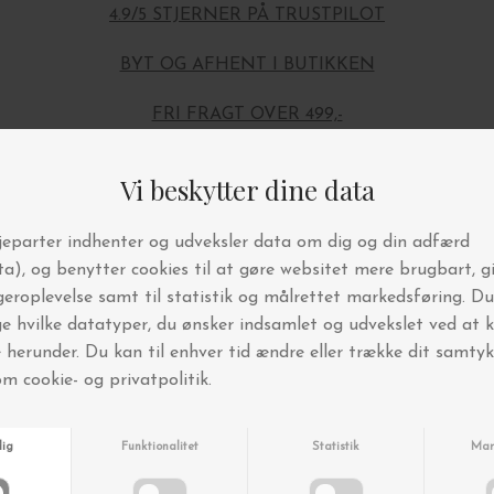
4.9/5 STJERNER PÅ TRUSTPILOT
BYT OG AFHENT I BUTIKKEN
FRI FRAGT OVER 499,-
Andre købte også
Nyhed