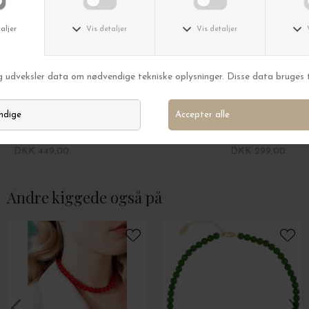
House of Vincent
House of Vincent
Halskæde Candy Coral, Lagoon - Half S/M
Armbånd Candy Co
DKK 449,00
DKK 299,00
Andre kiggede også på