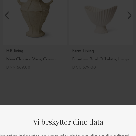
HK living
Ferm Living
New Classics Vase, Cream
Fountain Bowl Offwhite, Large 19*28
DKK 669,00
DKK 879,00
4.9/5 STJERNER PÅ TRUSTPILOT
BYT OG AFHENT I BUTIKKEN