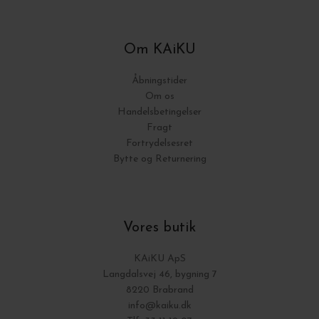
Om KAiKU
Åbningstider
Om os
Handelsbetingelser
Fragt
Fortrydelsesret
Bytte og Returnering
Vores butik
KAiKU ApS
Langdalsvej 46, bygning 7
8220 Brabrand
info@kaiku.dk