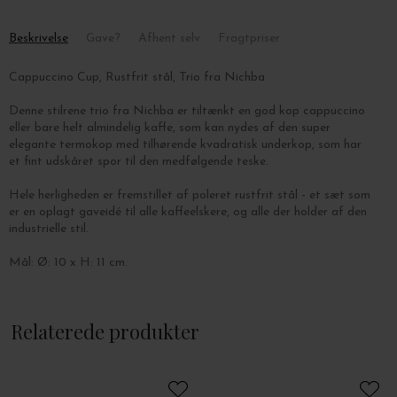
Beskrivelse
Gave?
Afhent selv
Fragtpriser
Cappuccino Cup, Rustfrit stål, Trio fra Nichba
Denne stilrene trio fra Nichba er tiltænkt en god kop cappuccino
eller bare helt almindelig kaffe, som kan nydes af den super
elegante termokop med tilhørende kvadratisk underkop, som har
et fint udskåret spor til den medfølgende teske.
Hele herligheden er fremstillet af poleret rustfrit stål - et sæt som
er en oplagt gaveidé til alle kaffeelskere, og alle der holder af den
industrielle stil.
Mål: Ø: 10 x H: 11 cm.
Relaterede produkter