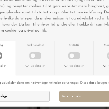
FRI FRAGT OVER 499,-
Andre købte også