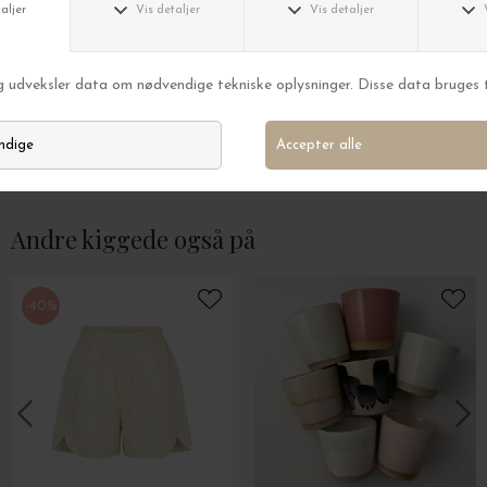
Novellix
Novellix
Noveller i gaveæske - Fire noveller om Sommeren
Gaveæske med fire
DKK 179,00
DKK 179,00
Andre kiggede også på
-40%