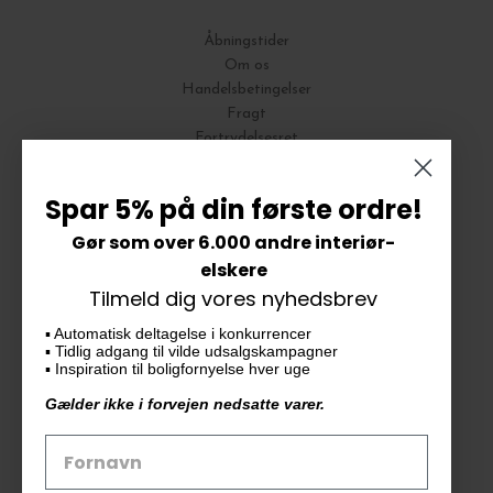
Åbningstider
Om os
Handelsbetingelser
Fragt
Fortrydelsesret
Bytte og Returnering
Spar 5% på din første ordre!
Gør som over 6.000 andre interiør-
Vores butik
elskere
Tilmeld dig vores nyhedsbrev
KAiKU ApS
▪️ Automatisk deltagelse i konkurrencer
Langdalsvej 46, bygning 7
▪️ Tidlig adgang til vilde udsalgskampagner
8220 Brabrand
▪️ Inspiration til boligfornyelse hver uge
info@kaiku.dk
Gælder ikke i forvejen nedsatte varer.
Tlf. 33 11 19 07
CVR-nr. 30715349
Åbn GDPR-popup