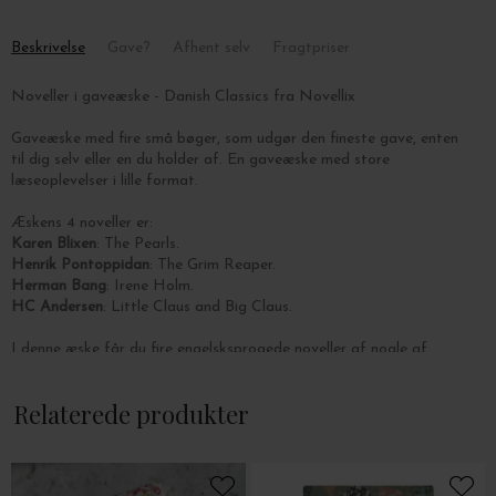
Beskrivelse
Gave?
Afhent selv
Fragtpriser
Noveller i gaveæske - Danish Classics fra Novellix
Gaveæske med fire små bøger, som udgør den fineste gave, enten
til dig selv eller en du holder af. En gaveæske med store
læseoplevelser i lille format.
Æskens 4 noveller er:
Karen Blixen
: The Pearls.
Henrik Pontoppidan
: The Grim Reaper.
Herman Bang
: Irene Holm.
HC Andersen
: Little Claus and Big Claus.
I denne æske
får du fire engelsksprogede noveller af nogle af
Danmarks mest skattede forfattere - en fin samling fra den
klassiske danske litteratur.
Relaterede produkter