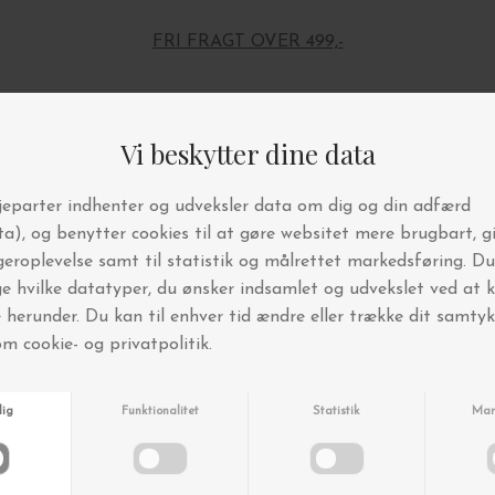
FRI FRAGT OVER 499,-
Andre købte også
Nyhed