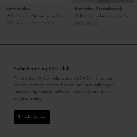
esmé studios
Bornholms Keramikfabrik
Willa Shorts, Buttercream Stripes
Ø-Koppen - den originale fra Bornholm
DKK 500,00
DKK 300,00
DKK 199,00
Nyhedsbrev og SMS-klub
Tilmeld dig KAiKUs nyhedsbrev og SMS klub og vær
blandt de første, der får besked om vores velbesøgte
kundearrangementer, nyheder, udsalg og tips til din
boligindretning.
Tilmeld dig her