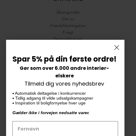
Åbningstider
Om os
Handelsbetingelser
Fragt
Fortrydelsesret
Bytte og Returnering
Spar 5% på din første ordre!
Gør som over 6.000 andre interiør-
Vores butik
elskere
Tilmeld dig vores nyhedsbrev
KAiKU ApS
▪️ Automatisk deltagelse i konkurrencer
Langdalsvej 46, bygning 7
▪️ Tidlig adgang til vilde udsalgskampagner
8220 Brabrand
▪️ Inspiration til boligfornyelse hver uge
info@kaiku.dk
Gælder ikke i forvejen nedsatte varer.
Tlf. 33 11 19 07
CVR-nr. 30715349
Åbn GDPR-popup