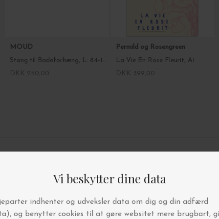
MOUD
Permild og Rosengreen
Stang til Badeforhæng, L: 84-155
La Vie En Rose Fleurit, A1
DKK 250,00
DKK 399,00
4.9/5 STJERNER PÅ TRUSTPILOT
BYT OG AFHENT I BUTIKKEN
FRI FRAGT OVER 499,-