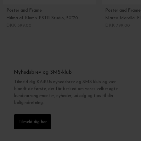
Poster and Frame
Poster and Frame
Hilma af Klint x PSTR Studio, 50*70
DKK 399,00
DKK 799,00
Nyhedsbrev og SMS-klub
Tilmeld dig KAiKUs nyhedsbrev og SMS klub og vær
blandt de første, der får besked om vores velbesøgte
kundearrangementer, nyheder, udsalg og tips til din
boligindretning.
Tilmeld dig her