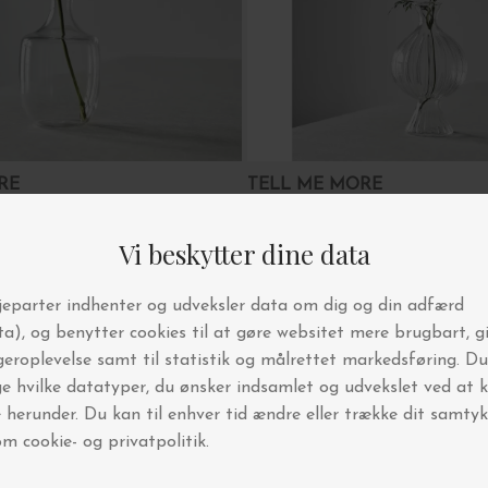
ORE
TELL ME MORE
Vase Como Ripple, M
DKK 119,00