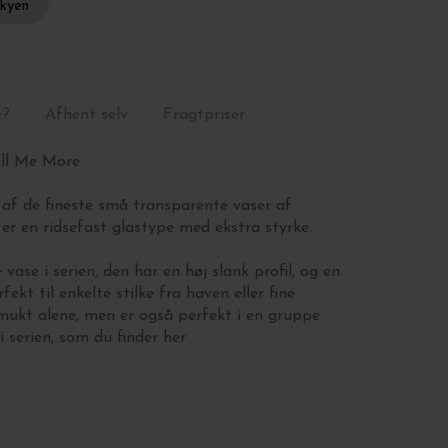
skyen
e?
Afhent selv
Fragtpriser
ell Me More
af de fineste små transparente vaser af
 er en ridsefast glastype med ekstra styrke.
vase i serien, den har en høj slank profil, og en
ekt til enkelte stilke fra haven eller fine
smukt alene, men er også perfekt i en gruppe
i serien, som du finder
her