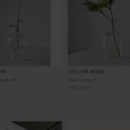
ORE
TELL ME MORE
pple, M
Vase Como, S
DKK 89,00