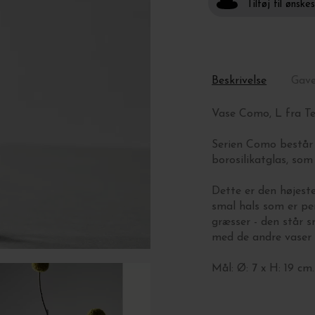
Tilføj til ønske
Beskrivelse
Gav
Vase Como, L fra T
Serien Como består 
borosilikatglas, som
Dette er den højeste 
smal hals som er perf
græsser - den står 
med de andre vaser 
Mål: Ø: 7 x H: 19 cm.