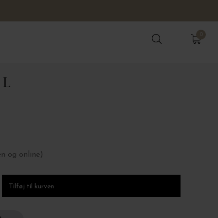
0
0
 L
en og online)