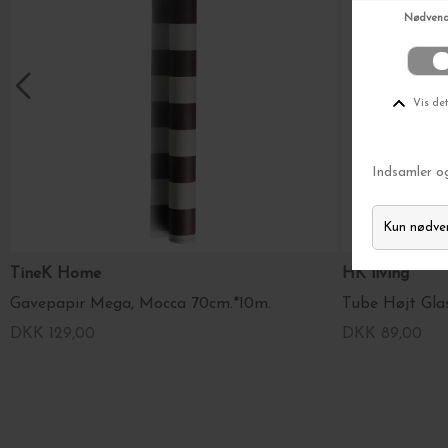
TineK Home
HK living
Gavepapir Mega, Mocca 70cm.*10m.
Tube Højt Glas
DKK 129,00
DKK 89,00