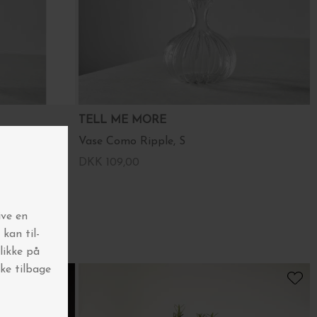
TELL ME MORE
Vase Como Ripple, S
DKK 109,00