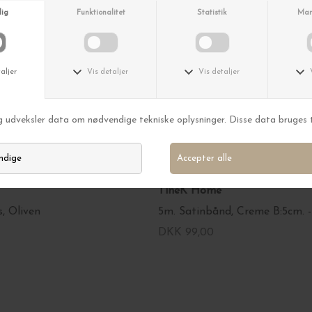
TineK Home
, Oliven
DKK 99,00