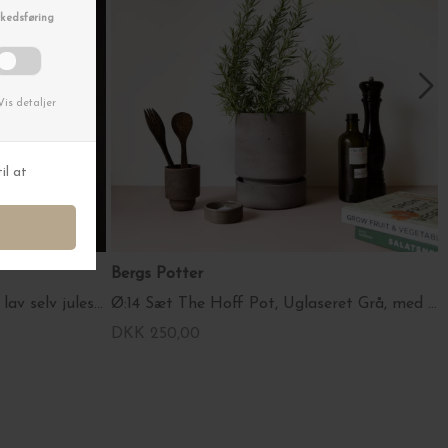
Bergs Potter
5m. Satinbånd, Creme B:5cm. - lav selv julesløjfe
Ø:14 Sæt The Hoff Pot, Uglaseret Grå, med underskål
DKK 250,00