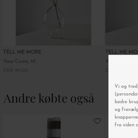
TELL ME MORE
TELL ME M
Vase Como, M
Vase Como, S
DKK 99,00
DKK 89,00
Andre købte også