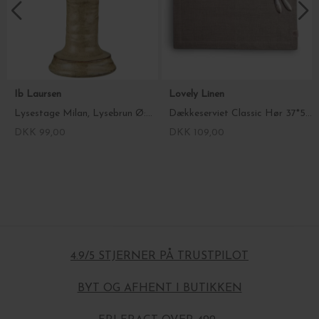
Ib Laursen
Lovely Linen
Lysestage Milan, Lysebrun Ø:9,3*19,5
Dækkeserviet Classic Hør 37*50 - Fl. farver
DKK 99,00
DKK 109,00
4.9/5 STJERNER PÅ TRUSTPILOT
BYT OG AFHENT I BUTIKKEN