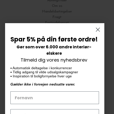
Åbningstider
Om os
Handelsbetingelser
Fragt
Fortrydelsesret
Bytte og Returnering
Spar 5% på din første ordre!
Gør som over 6.000 andre interiør-
Vores butik
elskere
Tilmeld dig vores nyhedsbrev
KAiKU ApS
▪️ Automatisk deltagelse i konkurrencer
Langdalsvej 46, bygning 7
▪️ Tidlig adgang til vilde udsalgskampagner
8220 Brabrand
▪️ Inspiration til boligfornyelse hver uge
info@kaiku.dk
Gælder ikke i forvejen nedsatte varer.
Tlf. 33 11 19 07
CVR-nr. 30715349
Åbn GDPR-popup