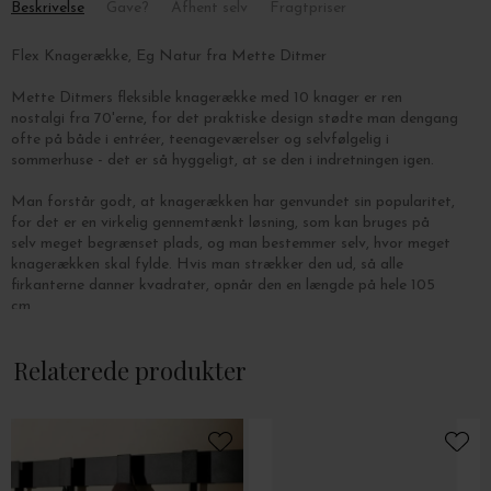
Beskrivelse
Gave?
Afhent selv
Fragtpriser
Flex Knagerække, Eg Natur fra Mette Ditmer
Mette Ditmers fleksible knagerække med 10 knager er ren
nostalgi fra 70'erne, for det praktiske design stødte man dengang
ofte på både i entréer, teenageværelser og selvfølgelig i
sommerhuse - det er så hyggeligt, at se den i indretningen igen.
Man forstår godt, at knagerækken har genvundet sin popularitet,
for det er en virkelig gennemtænkt løsning, som kan bruges på
selv meget begrænset plads, og man bestemmer selv, hvor meget
knagerækken skal fylde. Hvis man strækker den ud, så alle
firkanterne danner kvadrater, opnår den en længde på hele 105
cm.
Flex er fremstillet af massivt FSC-certificeret egetræ, så hver
Relaterede produkter
knagerække vil fremstå med individuelle aftegninger og knaster i
træet. Brug den tidløse knagerække i entreen til overtøjet, i
køkkenet til viskestykker og køkkenredskaber eller i badeværelset
til håndklæder.
Mål: L: 105 x H: 35 x D: 7 cm.