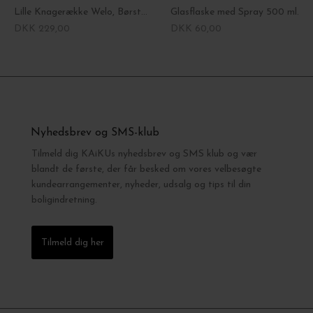
Lille Knagerække Welo, Børstet sølvfinish
Glasflaske med Spray 500 ml.
DKK 229,00
DKK 60,00
Nyhedsbrev og SMS-klub
Tilmeld dig KAiKUs nyhedsbrev og SMS klub og vær
blandt de første, der får besked om vores velbesøgte
kundearrangementer, nyheder, udsalg og tips til din
boligindretning.
Tilmeld dig her