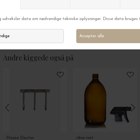
Mette Ditmer
Mette Ditmer
Knager Point Mørkbejdset Eg, Large
Art Piece Sitting
DKK 99,95
DKK 379,00
Andre kiggede også på
House Doctor
rêve vert