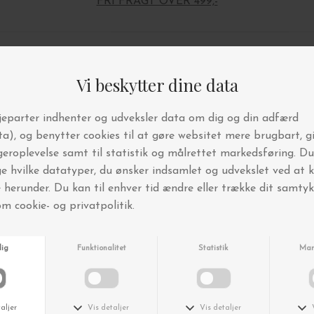
FRI FRAGT OVER 499,-
Andre købte også