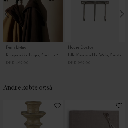
Skruer og rawlplugs til ophæng medfølger ikke.
Ferm Living
House Doctor
Knagerække Lager, Sort L:72
Lille Knagerække Welo, Børstet sølvfinish
DKK 499,00
DKK 229,00
Andre købte også