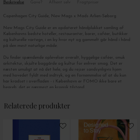
Beskrivelse
Gave?
Afhent selv
Fragtpriser
Copenhagen City Guide, New Mags x Mads Arlien-Søborg
New Mags City Guide er en opdateret håndplukket samling af
Københavns bedste hoteller, restauranter, barer, caféer, butikker
og kulturelle vartegn, i
en by hvor nyt og gammelt går hånd i hånd
på den mest naturlige måde.
Du finder spændende oplevelser overalt, hyggelige caféer, smuk
arkitektur, skjulte baggårde og kultur for enhver smag. Det er
næsten umuligt at nå det hele, og du rejser sandsynligvis hjem
med hovedet fyldt med indtryk, og en fornemmelse af at du kun
har kradset i overfladen - i København er FOMO ikke bare et
begreb, det er nærmest en kronisk tilstand.
.
Bogen er uindbundet, og indeholder 240 sider.
Relaterede produkter