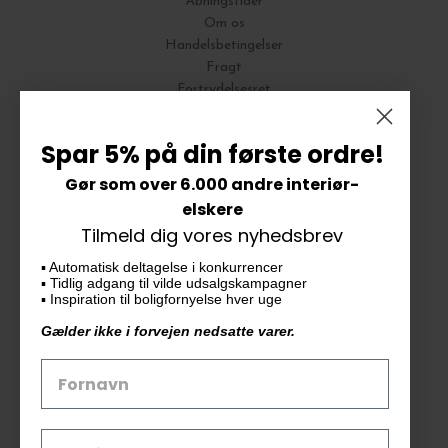
Åbningstider
Om os
Handelsbetingelser
Fragt
Fortrydelsesret
Bytte og Returnering
Spar 5% på din første ordre!
Gør som over 6.000 andre interiør-
Vores butik
elskere
Tilmeld dig vores nyhedsbrev
KAiKU ApS
▪️ Automatisk deltagelse i konkurrencer
Langdalsvej 46, bygning 7
▪️ Tidlig adgang til vilde udsalgskampagner
8220 Brabrand
▪️ Inspiration til boligfornyelse hver uge
info@kaiku.dk
Gælder ikke i forvejen nedsatte varer.
Tlf. 33 11 19 07
CVR-nr. 30715349
Åbn GDPR-popup