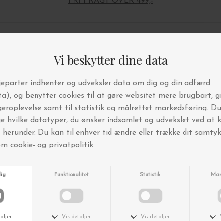
FRI FRAGT OVER 499,-
Andre købte også