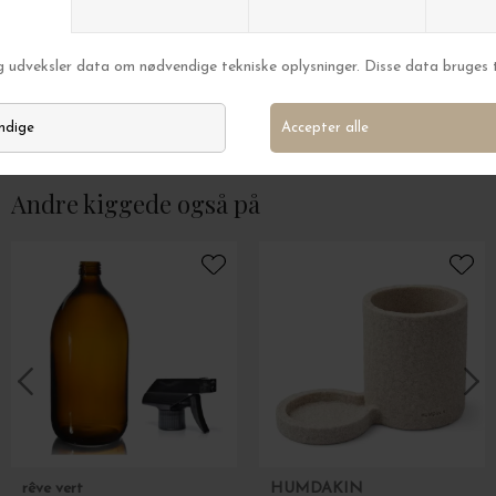
New Mags
New Mags
Mummum Airfryer
The Book of Palms
DKK 329,00
DKK 259,00
Andre kiggede også på
rêve vert
HUMDAKIN