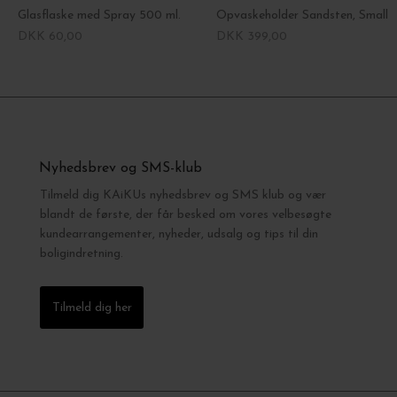
Glasflaske med Spray 500 ml.
Opvaskeholder Sandsten, Small
DKK 60,00
DKK 399,00
Nyhedsbrev og SMS-klub
Tilmeld dig KAiKUs nyhedsbrev og SMS klub og vær
blandt de første, der får besked om vores velbesøgte
kundearrangementer, nyheder, udsalg og tips til din
boligindretning.
Tilmeld dig her