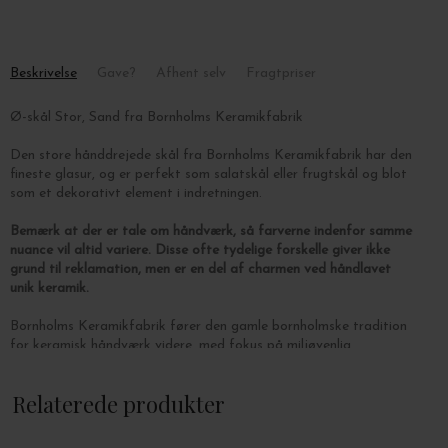
Beskrivelse
Gave?
Afhent selv
Fragtpriser
Ø-skål Stor, Sand fra Bornholms Keramikfabrik
Den store hånddrejede skål fra Bornholms Keramikfabrik har den
fineste glasur, og er perfekt som salatskål eller frugtskål og blot
som et dekorativt element i indretningen.
Bemærk at der er tale om håndværk, så farverne indenfor samme
nuance vil altid variere. Disse ofte tydelige forskelle giver ikke
grund til reklamation, men er en del af charmen ved håndlavet
unik keramik.
Bornholms Keramikfabrik fører den gamle bornholmske tradition
for keramisk håndværk videre, med fokus på miljøvenlig
keramikproduktion, hvor der kontinuerligt arbejdes på at skabe
nye farver og overflader til de unikke glasurer. Ø-skålen hører til
Relaterede produkter
fabrikkens signaturstel, hvor alle dele produceres ved hjælp af
strøm fra sol, vind og biomasse.