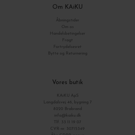
Om KAiKU
Åbningstider
Om os
Handelsbetingelser
Fragt
Fortrydelsesret
Bytte og Returnering
Vores butik
KAiKU ApS
Langdalsvej 46, bygning 7
8220 Brabrand
info@kaiku.dk
Tlf. 33 11 19 07
CVR-nr. 30715349