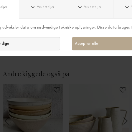
Bornholms Keramikfabrik
Bornholms Kerami
Ø-Flødekande, Ø8*9 Fl. farver
Ø-Skål, Medium - F
DKK 299,00
DKK 575,00
Andre kiggede også på