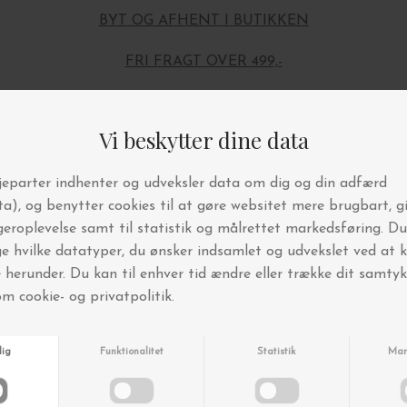
BYT OG AFHENT I BUTIKKEN
FRI FRAGT OVER 499,-
Andre købte også