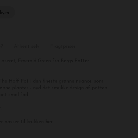
skyen
e?
Afhent selv
Fragtpriser
laseret, Emerald Green fra Bergs Potter
The Hoff Pot i den fineste grønne nuance, som
grønne planter - nyd det smukke design af potten
ant smal fod.
m.
er passer til krukken
her