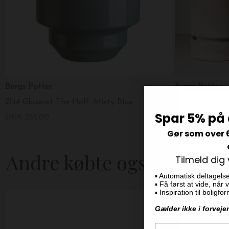
Bergs Potter
Bergs Potter
Ø:14 Glaseret The Hoff, Misty Blue
Ø:14 Sæt The 
Spar 5% på 
DKK 355,00
DKK 249,00
Gør som over 
Andre købte også
Tilmeld dig
▪️ Automatisk deltagels
▪️ Få først at vide, når
▪️ Inspiration til boligf
Gælder ikke i forveje