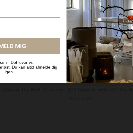
LMELD MIG
am - Det lover vi.
riøst. Du kan altid afmelde dig
igen
Bergs Potter
 Glaseret The Hoff, Fl. farver
Ø:12 Glaseret underskål The Hof
DKK 115,00