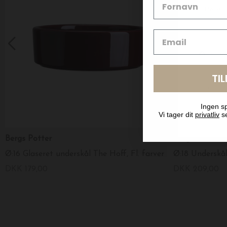
TI
Ingen sp
Vi tager dit
privatliv
se
Bergs Potter
Bergs Potter
Ø:16 Glaseret underskål The Hoff, Fl. farver
Ø:18 Underskål
DKK 179,00
DKK 209,00