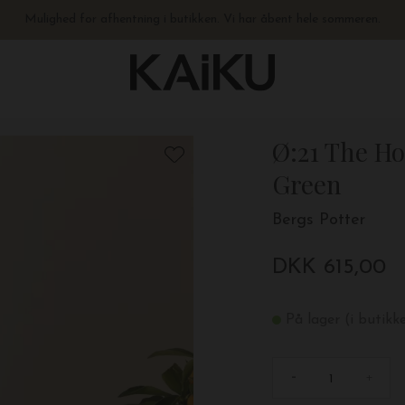
Fysisk butik åben hele sommeren - hverdage 10-17.30 + lørdage 10-15
Hurtig levering – vi sender på 0-1 hverdage. Åbent hele sommeren.
Mulighed for afhentning i butikken. Vi har åbent hele sommeren.
Gratis levering til pakkeshop ved køb over 499,-
Ø:21 The Ho
Green
Bergs Potter
DKK 615,00
På lager (i butikk
-
+