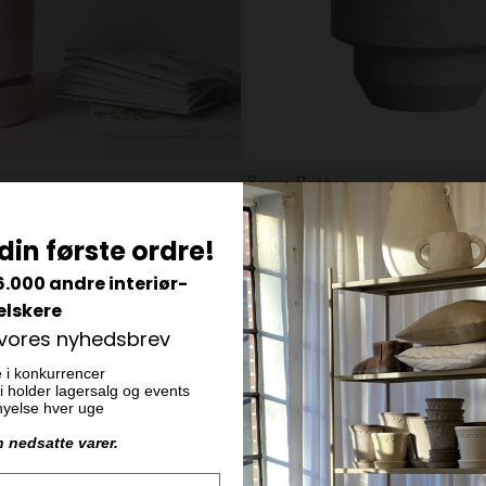
Bergs Potter
Hoff Pot Uglaseret, Rosa
Ø:12 Uglaseret The Hoff Pot, 
din første ordre!
DKK 139,00
6.000 andre interiør-
elskere
 vores nyhedsbrev
e i konkurrencer
 vi holder lagersalg og events
ornyelse hver uge
n nedsatte varer.