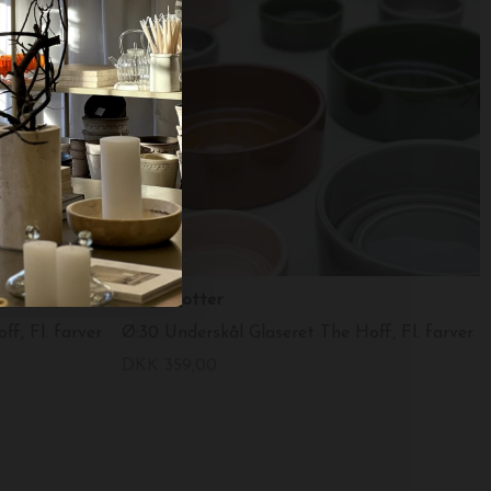
Bergs Potter
f, Fl. farver
Ø:30 Underskål Glaseret The Hoff, Fl. farver
DKK 359,00