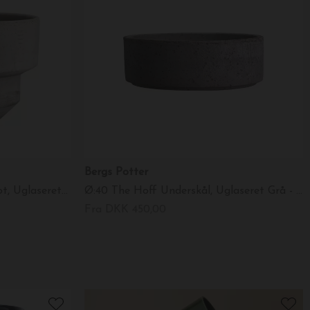
Bergs Potter
Ø:25 Krukke The Hoff Low Pot, Uglaseret Grå - Hent selv
Ø:40 The Hoff Underskål, Uglaseret Grå - Hent selv
Fra DKK 450,00