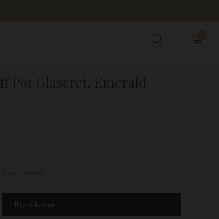
0
0
ff Pot Glaseret, Emerald
en og online)