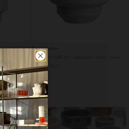
Bergs Potter
Grå
Ø:40 The Hoff Pot Uglaseret, Rosa - Hent selv
DKK 1.099,00