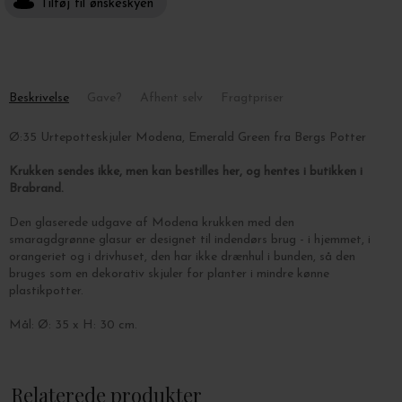
Tilføj til ønskeskyen
Beskrivelse
Gave?
Afhent selv
Fragtpriser
Ø:35 Urtepotteskjuler Modena, Emerald Green fra Bergs Potter
Krukken sendes ikke, men kan bestilles her, og hentes i butikken i
Brabrand.
Den glaserede udgave af Modena krukken med den
smaragdgrønne glasur er designet til indendørs brug - i hjemmet, i
orangeriet og i drivhuset, den har ikke drænhul i bunden, så den
bruges som en dekorativ skjuler for planter i mindre kønne
plastikpotter.
Mål: Ø: 35 x H: 30 cm.
Relaterede produkter