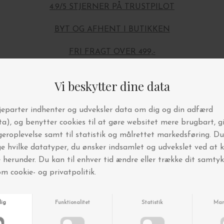
4.9/5 STJERNER PÅ TRUSTPILOT
BYT OG AFHENT I BUTIKKEN
FRI FRAGT OVER 499,-
Andre købte også
Nyhed