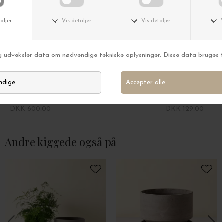
Bergs Potter
Bergs Potter
Ø:25 Sæt The Hoff Low, Uglaseret Rosa - Hent selv
Ø:12 Københavner
DKK 600,00
DKK 129,00
Andre kiggede også på