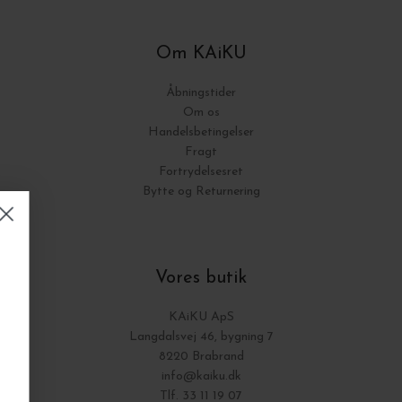
Om KAiKU
Åbningstider
Om os
Handelsbetingelser
Fragt
Fortrydelsesret
Bytte og Returnering
Spar 5% på din første ordre!
Gør som over 6.000 andre interiør-
Vores butik
elskere
Tilmeld dig vores nyhedsbrev
KAiKU ApS
▪️ Automatisk deltagelse i konkurrencer
Langdalsvej 46, bygning 7
▪️ Tidlig adgang til vilde udsalgskampagner
8220 Brabrand
▪️ Inspiration til boligfornyelse hver uge
info@kaiku.dk
Gælder ikke i forvejen nedsatte varer.
Tlf. 33 11 19 07