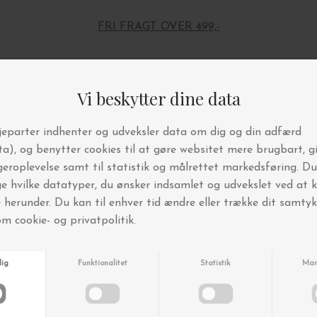
FRI FRAGT OVER 499,-
Andre købte også