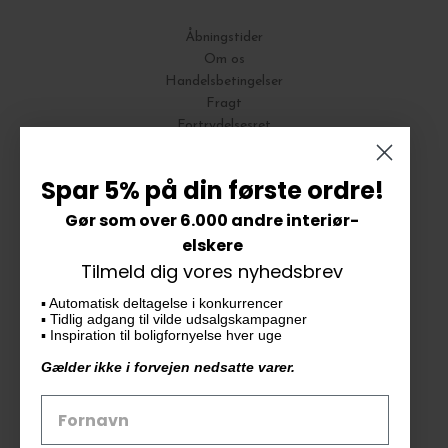
Åbningstider
Om os
Handelsbetingelser
Fragt
Fortrydelsesret
Bytte og Returnering
Spar 5% på din første ordre!
Gør som over 6.000 andre interiør-
Vores butik
elskere
Tilmeld dig vores nyhedsbrev
KAiKU ApS
▪️ Automatisk deltagelse i konkurrencer
Langdalsvej 46, bygning 7
▪️ Tidlig adgang til vilde udsalgskampagner
8220 Brabrand
▪️ Inspiration til boligfornyelse hver uge
info@kaiku.dk
Gælder ikke i forvejen nedsatte varer.
Tlf. 33 11 19 07
CVR-nr. 30715349
Åbn GDPR-popup