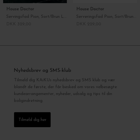
House Doctor
House Doctor
Servingsfad Pion, Sort/Brun L:38
Serveringsfad Pion, Sort/Brun L:35
DKK 329,00
DKK 229,00
Nyhedsbrev og SMS-klub
Tilmeld dig KAiKUs nyhedsbrev og SMS klub og vær
blandt de første, der får besked om vores velbesøgte
kundearrangementer, nyheder, udsalg og tips til din
boligindretning.
Tilmeld dig her