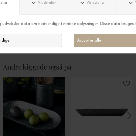
TELL ME MORE
TELL ME MORE
Bastia Salattallerken
Teak skål Small, Ø
DKK 150,00
DKK 549,00
Andre kiggede også på