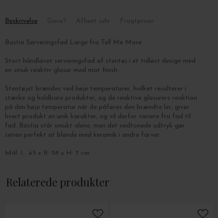
Beskrivelse
Gave?
Afhent selv
Fragtpriser
Bastia Serveringsfad Large fra Tell Me More
Stort håndlavet serveringsfad af stentøj i et tidløst design med
en smuk reaktiv glasur med mat finish.
Stentøjet brændes ved høje temperaturer, hvilket resulterer i
stærke og holdbare produkter, og de reaktive glasurers reaktion
på den høje temperatur når de påføres den brændte ler, giver
hvert produkt en unik karakter, og vil derfor variere fra fad til
fad. Bastia står smukt alene, men det nedtonede udtryk gør
serien perfekt at blande med keramik i andre farver.
Mål: L: 43 x B: 28 x H: 7 cm.
Fadet tåler opvaskemaskine og mikroovn.
Relaterede produkter
Se mere fra serien
her